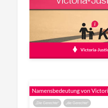
Victoria-Justi
Namensbedeutung von Victori
„Die Gerechte“
„die Gerechte“