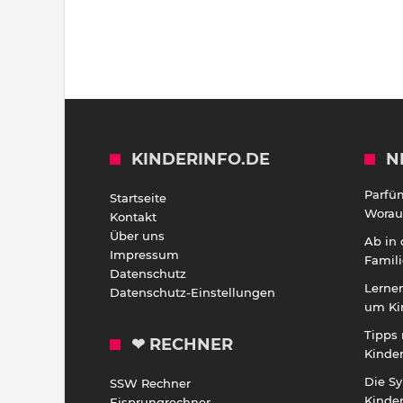
KINDERINFO.DE
N
Parfü
Startseite
Worauf
Kontakt
Über uns
Ab in
Impressum
Famili
Datenschutz
Lernen
Datenschutz-Einstellungen
um Ki
Tipps 
❤ RECHNER
Kinde
Die S
SSW Rechner
Kinde
Eisprungrechner