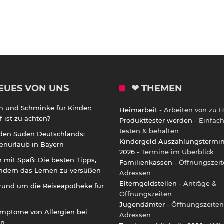
EUES VON UNS
❤ THEMEN
m und Schminke für Kinder:
Heimarbeit
- Arbeiten von zu 
 ist zu achten?
Produkttester werden
- Einfac
testen & behalten
 den Süden Deutschlands:
Kindergeld Auszahlungstermi
enurlaub in Bayern
2026
- Termine im Überblick
 mit Spaß: Die besten Tipps,
Familienkassen
- Öffnungszeit
ndern das Lernen zu versüßen
Adressen
Elterngeldstellen
- Anträge &
rund um die Reiseapotheke für
Öffnungszeiten
r
Jugendämter
- Öffnungszeiten
ymptome von Allergien bei
Adressen
rn