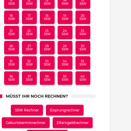
11.
12.
13.
14.
15.
SSW
SSW
SSW
SSW
SSW
16.
17.
18.
19.
20.
SSW
SSW
SSW
SSW
SSW
21.
22.
23.
24.
25.
SSW
SSW
SSW
SSW
SSW
26.
27.
28.
29.
30.
SSW
SSW
SSW
SSW
SSW
31.
32.
33.
34.
35.
SSW
SSW
SSW
SSW
SSW
36.
37.
38.
39.
40.
SSW
SSW
SSW
SSW
SSW
MÜSST IHR NOCH RECHNEN?
SSW Rechner
Eisprungrechner
Geburtsterminrechner
Elterngeldrechner