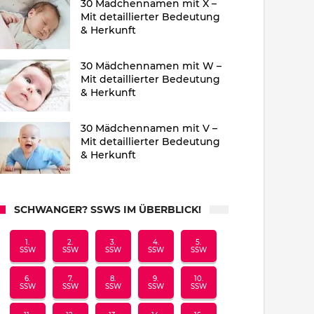
30 Mädchennamen mit X –
Mit detaillierter Bedeutung
& Herkunft
30 Mädchennamen mit W –
Mit detaillierter Bedeutung
& Herkunft
30 Mädchennamen mit V –
Mit detaillierter Bedeutung
& Herkunft
SCHWANGER? SSWS IM ÜBERBLICK!
1.
2.
3.
4.
5.
SSW
SSW
SSW
SSW
SSW
6.
7.
8.
9.
10.
SSW
SSW
SSW
SSW
SSW