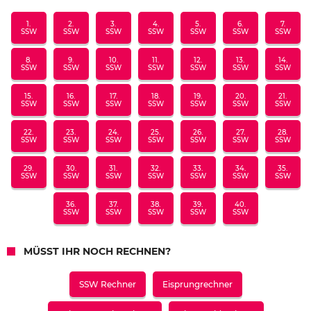
1.
2.
3.
4.
5.
6.
7.
SSW
SSW
SSW
SSW
SSW
SSW
SSW
8.
9.
10.
11.
12.
13.
14.
SSW
SSW
SSW
SSW
SSW
SSW
SSW
15.
16.
17.
18.
19.
20.
21.
SSW
SSW
SSW
SSW
SSW
SSW
SSW
22.
23.
24.
25.
26.
27.
28.
SSW
SSW
SSW
SSW
SSW
SSW
SSW
29.
30.
31.
32.
33.
34.
35.
SSW
SSW
SSW
SSW
SSW
SSW
SSW
36.
37.
38.
39.
40.
SSW
SSW
SSW
SSW
SSW
MÜSST IHR NOCH RECHNEN?
SSW Rechner
Eisprungrechner