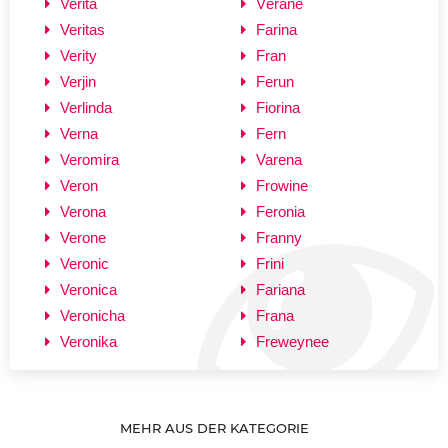
Verita
Vérane
Veritas
Farina
Verity
Fran
Verjin
Ferun
Verlinda
Fiorina
Verna
Fern
Veromira
Varena
Veron
Frowine
Verona
Feronia
Verone
Franny
Veronic
Frini
Veronica
Fariana
Veronicha
Frana
Veronika
Freweynee
MEHR AUS DER KATEGORIE