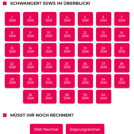
SCHWANGER? SSWS IM ÜBERBLICK!
1.
2.
3.
4.
5.
6.
7.
SSW
SSW
SSW
SSW
SSW
SSW
SSW
8.
9.
10.
11.
12.
13.
14.
SSW
SSW
SSW
SSW
SSW
SSW
SSW
15.
16.
17.
18.
19.
20.
21.
SSW
SSW
SSW
SSW
SSW
SSW
SSW
22.
23.
24.
25.
26.
27.
28.
SSW
SSW
SSW
SSW
SSW
SSW
SSW
29.
30.
31.
32.
33.
34.
35.
SSW
SSW
SSW
SSW
SSW
SSW
SSW
36.
37.
38.
39.
40.
SSW
SSW
SSW
SSW
SSW
MÜSST IHR NOCH RECHNEN?
SSW Rechner
Eisprungrechner