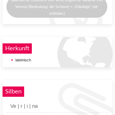
Verena (Bedeutung: die Scheue) = „Gläubige“ (alt-
südslaw.)
Herkunft
lateinisch
Silben
Ve | r | i | na