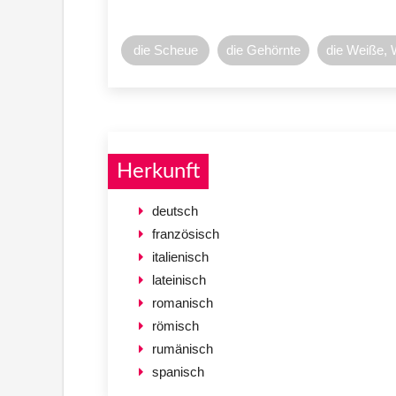
die Scheue
die Gehörnte
die Weiße, 
Herkunft
deutsch
französisch
italienisch
lateinisch
romanisch
römisch
rumänisch
spanisch