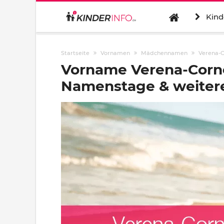
Kind
Startseite
Vornamen
Mädchennamen
Verena-C
Vorname Verena-Corne
Namenstage & weitere