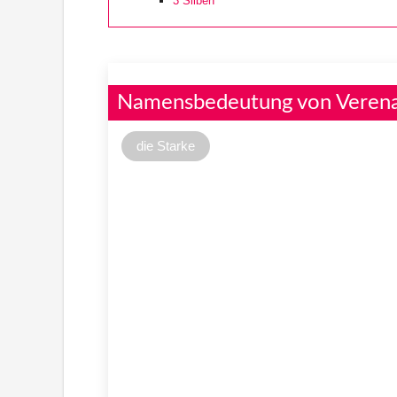
3
Silben
Namensbedeutung von Verena
die Starke