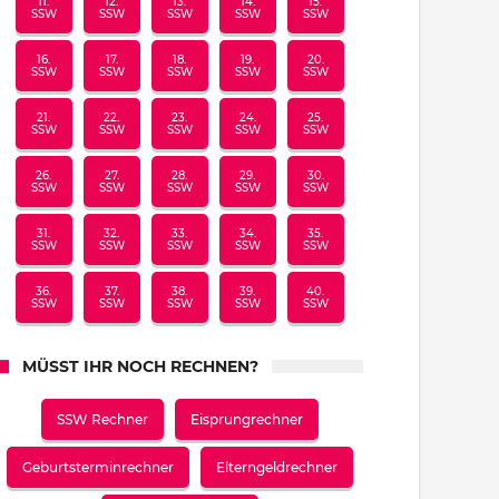
11.
12.
13.
14.
15.
SSW
SSW
SSW
SSW
SSW
16.
17.
18.
19.
20.
SSW
SSW
SSW
SSW
SSW
21.
22.
23.
24.
25.
SSW
SSW
SSW
SSW
SSW
26.
27.
28.
29.
30.
SSW
SSW
SSW
SSW
SSW
31.
32.
33.
34.
35.
SSW
SSW
SSW
SSW
SSW
36.
37.
38.
39.
40.
SSW
SSW
SSW
SSW
SSW
MÜSST IHR NOCH RECHNEN?
SSW Rechner
Eisprungrechner
Geburtsterminrechner
Elterngeldrechner