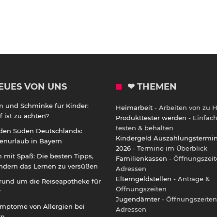
EUES VON UNS
❤ THEMEN
m und Schminke für Kinder:
Heimarbeit
- Arbeiten von zu 
 ist zu achten?
Produkttester werden
- Einfac
testen & behalten
 den Süden Deutschlands:
Kindergeld Auszahlungstermi
enurlaub in Bayern
2026
- Termine im Überblick
 mit Spaß: Die besten Tipps,
Familienkassen
- Öffnungszeit
ndern das Lernen zu versüßen
Adressen
Elterngeldstellen
- Anträge &
rund um die Reiseapotheke für
Öffnungszeiten
r
Jugendämter
- Öffnungszeiten
ymptome von Allergien bei
Adressen
rn