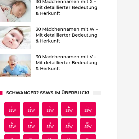
30 Mädchennamen mit X –
Mit detaillierter Bedeutung
& Herkunft
30 Mädchennamen mit W –
Mit detaillierter Bedeutung
& Herkunft
30 Mädchennamen mit V –
Mit detaillierter Bedeutung
& Herkunft
SCHWANGER? SSWS IM ÜBERBLICK!
1.
2.
3.
4.
5.
SSW
SSW
SSW
SSW
SSW
6.
7.
8.
9.
10.
SSW
SSW
SSW
SSW
SSW