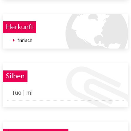
Herkunft
finnisch
Silben
Tuo | mi