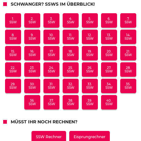
SCHWANGER? SSWS IM ÜBERBLICK!
1.
2.
3.
4.
5.
6.
7.
SSW
SSW
SSW
SSW
SSW
SSW
SSW
8.
9.
10.
11.
12.
13.
14.
SSW
SSW
SSW
SSW
SSW
SSW
SSW
15.
16.
17.
18.
19.
20.
21.
SSW
SSW
SSW
SSW
SSW
SSW
SSW
22.
23.
24.
25.
26.
27.
28.
SSW
SSW
SSW
SSW
SSW
SSW
SSW
29.
30.
31.
32.
33.
34.
35.
SSW
SSW
SSW
SSW
SSW
SSW
SSW
36.
37.
38.
39.
40.
SSW
SSW
SSW
SSW
SSW
MÜSST IHR NOCH RECHNEN?
SSW Rechner
Eisprungrechner