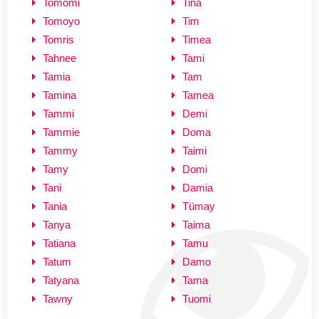
Tomomi
Tina
Tomoyo
Tim
Tomris
Timea
Tahnee
Tami
Tamia
Tam
Tamina
Tamea
Tammi
Demi
Tammie
Doma
Tammy
Taimi
Tamy
Domi
Tani
Damia
Tania
Tümay
Tanya
Taima
Tatiana
Tamu
Tatum
Damo
Tatyana
Tama
Tawny
Tuomi