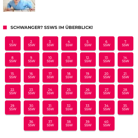
SCHWANGER? SSWS IM ÜBERBLICK!
1.
2.
3.
4.
5.
6.
7.
SSW
SSW
SSW
SSW
SSW
SSW
SSW
8.
9.
10.
11.
12.
13.
14.
SSW
SSW
SSW
SSW
SSW
SSW
SSW
15.
16.
17.
18.
19.
20.
21.
SSW
SSW
SSW
SSW
SSW
SSW
SSW
22.
23.
24.
25.
26.
27.
28.
SSW
SSW
SSW
SSW
SSW
SSW
SSW
29.
30.
31.
32.
33.
34.
35.
SSW
SSW
SSW
SSW
SSW
SSW
SSW
36.
37.
38.
39.
40.
SSW
SSW
SSW
SSW
SSW