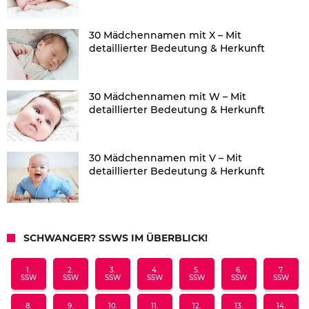
30 Mädchennamen mit X – Mit
detaillierter Bedeutung & Herkunft
30 Mädchennamen mit W – Mit
detaillierter Bedeutung & Herkunft
30 Mädchennamen mit V – Mit
detaillierter Bedeutung & Herkunft
SCHWANGER? SSWS IM ÜBERBLICK!
1.
2.
3.
4.
5.
6.
7.
SSW
SSW
SSW
SSW
SSW
SSW
SSW
8.
9.
10.
11.
12.
13.
14.