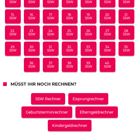
SSW
SSW
SSW
SSW
SSW
SSW
SSW
15.
16.
17.
18.
19.
20.
21.
SSW
SSW
SSW
SSW
SSW
SSW
SSW
22.
23.
24.
25.
26.
27.
28.
SSW
SSW
SSW
SSW
SSW
SSW
SSW
29.
30.
31.
32.
33.
34.
35.
SSW
SSW
SSW
SSW
SSW
SSW
SSW
36.
37.
38.
39.
40.
SSW
SSW
SSW
SSW
SSW
MÜSST IHR NOCH RECHNEN?
SSW Rechner
Eisprungrechner
Geburtsterminrechner
Elterngeldrechner
Kindergeldrechner