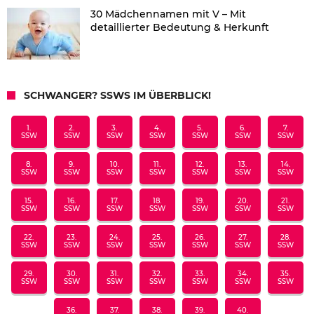
30 Mädchennamen mit V – Mit
detaillierter Bedeutung & Herkunft
SCHWANGER? SSWS IM ÜBERBLICK!
1.
2.
3.
4.
5.
6.
7.
SSW
SSW
SSW
SSW
SSW
SSW
SSW
8.
9.
10.
11.
12.
13.
14.
SSW
SSW
SSW
SSW
SSW
SSW
SSW
15.
16.
17.
18.
19.
20.
21.
SSW
SSW
SSW
SSW
SSW
SSW
SSW
22.
23.
24.
25.
26.
27.
28.
SSW
SSW
SSW
SSW
SSW
SSW
SSW
29.
30.
31.
32.
33.
34.
35.
SSW
SSW
SSW
SSW
SSW
SSW
SSW
36.
37.
38.
39.
40.