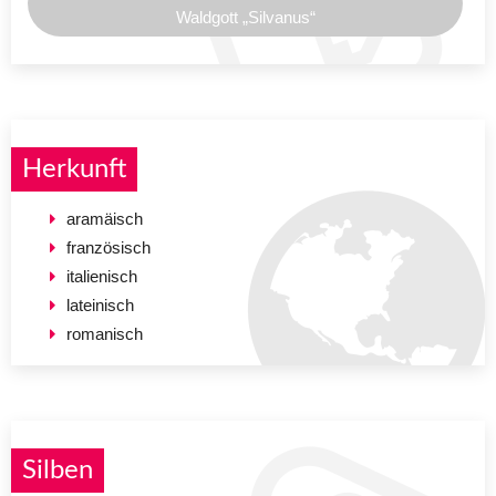
Waldgott „Silvanus“
Herkunft
aramäisch
französisch
italienisch
lateinisch
romanisch
Silben