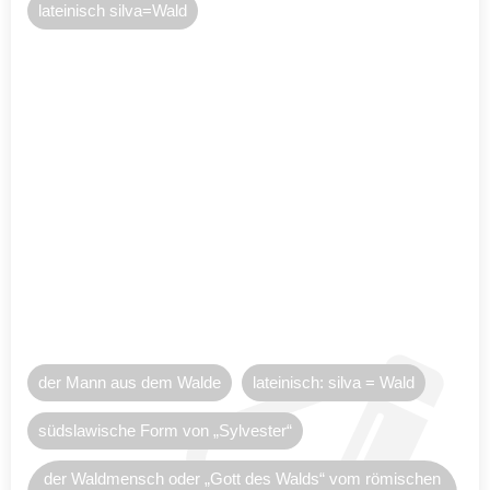
lateinisch silva=Wald
der Mann aus dem Walde
lateinisch: silva = Wald
südslawische Form von „Sylvester“
der Waldmensch oder „Gott des Walds“ vom römischen