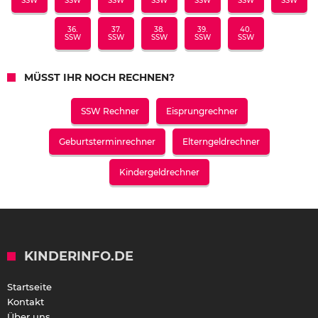
SSW
SSW
SSW
SSW
SSW
SSW
SSW
36.
37.
38.
39.
40.
SSW
SSW
SSW
SSW
SSW
MÜSST IHR NOCH RECHNEN?
SSW Rechner
Eisprungrechner
Geburtsterminrechner
Elterngeldrechner
Kindergeldrechner
KINDERINFO.DE
Startseite
Kontakt
Über uns