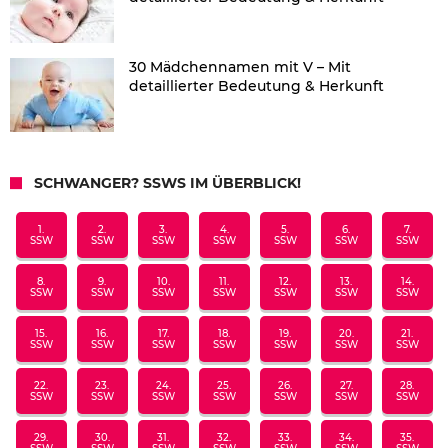
30 Mädchennamen mit V – Mit
detaillierter Bedeutung & Herkunft
SCHWANGER? SSWS IM ÜBERBLICK!
1.
2.
3.
4.
5.
6.
7.
SSW
SSW
SSW
SSW
SSW
SSW
SSW
8.
9.
10.
11.
12.
13.
14.
SSW
SSW
SSW
SSW
SSW
SSW
SSW
15.
16.
17.
18.
19.
20.
21.
SSW
SSW
SSW
SSW
SSW
SSW
SSW
22.
23.
24.
25.
26.
27.
28.
SSW
SSW
SSW
SSW
SSW
SSW
SSW
29.
30.
31.
32.
33.
34.
35.