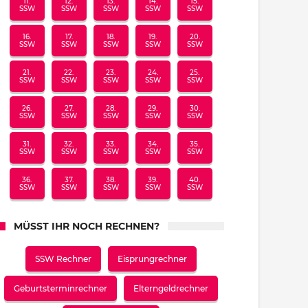
11.
12.
13.
14.
15.
SSW
SSW
SSW
SSW
SSW
16.
17.
18.
19.
20.
SSW
SSW
SSW
SSW
SSW
21.
22.
23.
24.
25.
SSW
SSW
SSW
SSW
SSW
26.
27.
28.
29.
30.
SSW
SSW
SSW
SSW
SSW
31.
32.
33.
34.
35.
SSW
SSW
SSW
SSW
SSW
36.
37.
38.
39.
40.
SSW
SSW
SSW
SSW
SSW
MÜSST IHR NOCH RECHNEN?
SSW Rechner
Eisprungrechner
Geburtsterminrechner
Elterngeldrechner