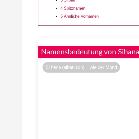
3
Silben
4
Spitznamen
5
Ähnliche Vornamen
Namensbedeutung von Sihan
Si hëna (albanisch) = wie der Mond