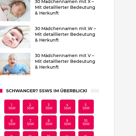
30 Mädchennamen mit X –
Mit detaillierter Bedeutung
& Herkunft
30 Mädchennamen mit W –
Mit detaillierter Bedeutung
& Herkunft
30 Mädchennamen mit V –
Mit detaillierter Bedeutung
& Herkunft
SCHWANGER? SSWS IM ÜBERBLICK!
1.
2.
3.
4.
5.
SSW
SSW
SSW
SSW
SSW
6.
7.
8.
9.
10.
SSW
SSW
SSW
SSW
SSW