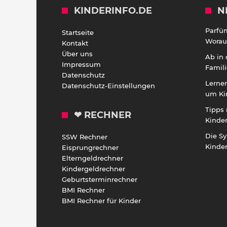
KINDERINFO.DE
N
Parfü
Startseite
Worauf
Kontakt
Über uns
Ab in
Impressum
Famili
Datenschutz
Lernen
Datenschutz-Einstellungen
um Ki
Tipps 
❤ RECHNER
Kinde
Die S
SSW Rechner
Kinde
Eisprungrechner
Elterngeldrechner
Kindergeldrechner
Geburtsterminrechner
BMI Rechner
BMI Rechner für Kinder