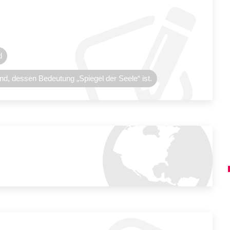
d
 dessen Bedeutung „Spiegel der Seele“ ist.