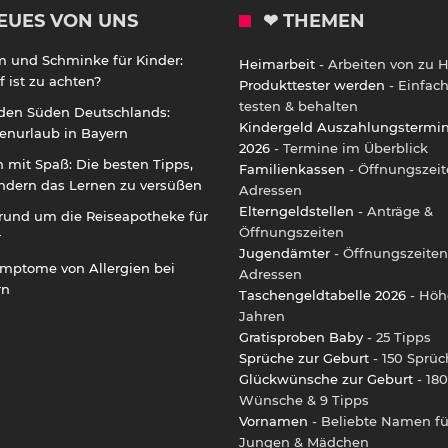
EUES VON UNS
❤ THEMEN
m und Schminke für Kinder:
Heimarbeit
- Arbeiten von zu 
 ist zu achten?
Produkttester werden
- Einfac
testen & behalten
 den Süden Deutschlands:
Kindergeld Auszahlungstermi
enurlaub in Bayern
2026
- Termine im Überblick
 mit Spaß: Die besten Tipps,
Familienkassen
- Öffnungszeit
ndern das Lernen zu versüßen
Adressen
Elterngeldstellen
- Anträge &
rund um die Reiseapotheke für
Öffnungszeiten
r
Jugendämter
- Öffnungszeiten
ymptome von Allergien bei
Adressen
rn
Taschengeldtabelle 2026
- Höh
Jahren
Gratisproben Baby
- 25 Tipps
Sprüche zur Geburt
- 150 Sprüc
Glückwünsche zur Geburt
- 180
Wünsche & 9 Tipps
Vornamen
- Beliebte Namen fü
Jungen & Mädchen