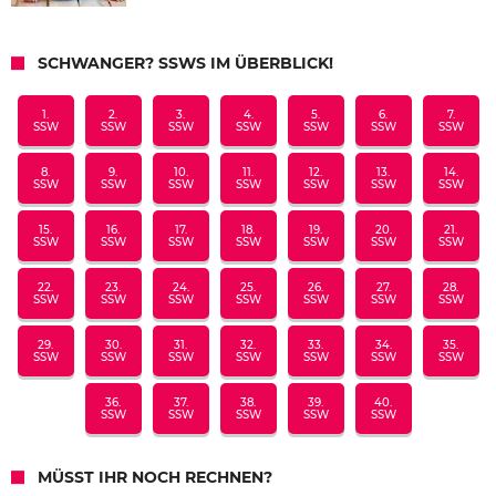
SCHWANGER? SSWS IM ÜBERBLICK!
1.
2.
3.
4.
5.
6.
7.
SSW
SSW
SSW
SSW
SSW
SSW
SSW
8.
9.
10.
11.
12.
13.
14.
SSW
SSW
SSW
SSW
SSW
SSW
SSW
15.
16.
17.
18.
19.
20.
21.
SSW
SSW
SSW
SSW
SSW
SSW
SSW
22.
23.
24.
25.
26.
27.
28.
SSW
SSW
SSW
SSW
SSW
SSW
SSW
29.
30.
31.
32.
33.
34.
35.
SSW
SSW
SSW
SSW
SSW
SSW
SSW
36.
37.
38.
39.
40.
SSW
SSW
SSW
SSW
SSW
MÜSST IHR NOCH RECHNEN?