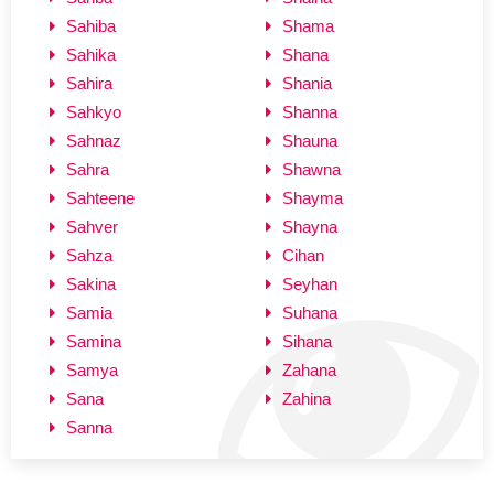
Sahiba
Shama
Sahika
Shana
Sahira
Shania
Sahkyo
Shanna
Sahnaz
Shauna
Sahra
Shawna
Sahteene
Shayma
Sahver
Shayna
Sahza
Cihan
Sakina
Seyhan
Samia
Suhana
Samina
Sihana
Samya
Zahana
Sana
Zahina
Sanna