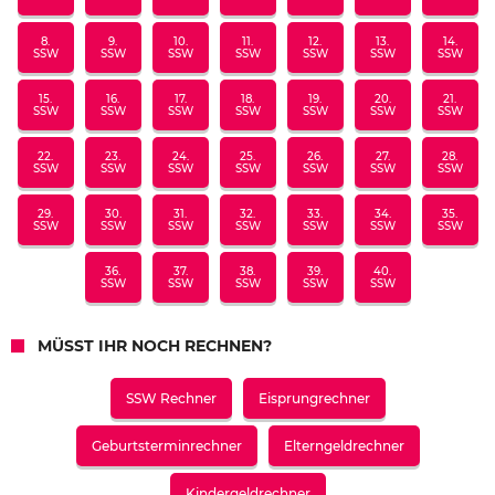
8.
9.
10.
11.
12.
13.
14.
SSW
SSW
SSW
SSW
SSW
SSW
SSW
15.
16.
17.
18.
19.
20.
21.
SSW
SSW
SSW
SSW
SSW
SSW
SSW
22.
23.
24.
25.
26.
27.
28.
SSW
SSW
SSW
SSW
SSW
SSW
SSW
29.
30.
31.
32.
33.
34.
35.
SSW
SSW
SSW
SSW
SSW
SSW
SSW
36.
37.
38.
39.
40.
SSW
SSW
SSW
SSW
SSW
MÜSST IHR NOCH RECHNEN?
SSW Rechner
Eisprungrechner
Geburtsterminrechner
Elterngeldrechner
Kindergeldrechner