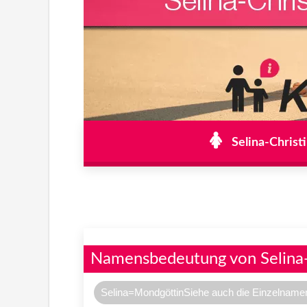
Selina-Christ
Namensbedeutung von Selina-
Selina=MondgöttinSiehe auch die Einzelnamen 