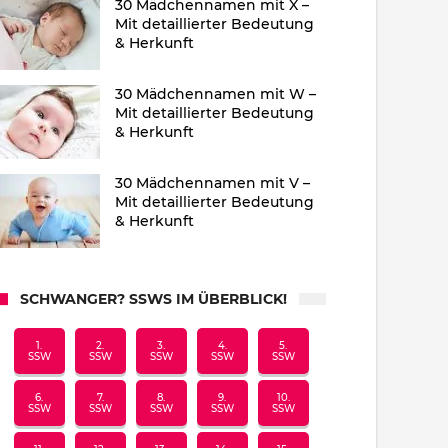
30 Mädchennamen mit X –
Mit detaillierter Bedeutung
& Herkunft
30 Mädchennamen mit W –
Mit detaillierter Bedeutung
& Herkunft
30 Mädchennamen mit V –
Mit detaillierter Bedeutung
& Herkunft
SCHWANGER? SSWS IM ÜBERBLICK!
1.
2.
3.
4.
5.
SSW
SSW
SSW
SSW
SSW
6.
7.
8.
9.
10.
SSW
SSW
SSW
SSW
SSW