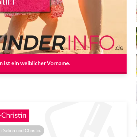
in ist ein weiblicher Vorname.
Christin
Selina und Christin.