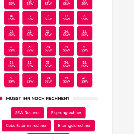
11.
12.
13.
14.
15.
SSW
SSW
SSW
SSW
SSW
16.
17.
18.
19.
20.
SSW
SSW
SSW
SSW
SSW
21.
22.
23.
24.
25.
SSW
SSW
SSW
SSW
SSW
26.
27.
28.
29.
30.
SSW
SSW
SSW
SSW
SSW
31.
32.
33.
34.
35.
SSW
SSW
SSW
SSW
SSW
36.
37.
38.
39.
40.
SSW
SSW
SSW
SSW
SSW
MÜSST IHR NOCH RECHNEN?
SSW Rechner
Eisprungrechner
Geburtsterminrechner
Elterngeldrechner