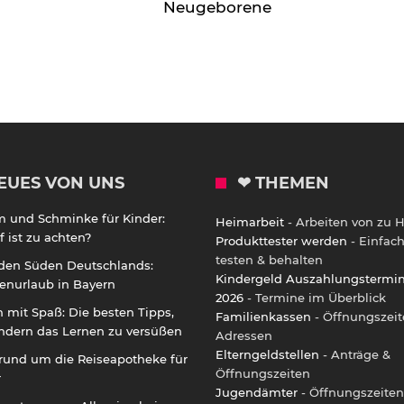
Neugeborene
EUES VON UNS
❤ THEMEN
m und Schminke für Kinder:
Heimarbeit
- Arbeiten von zu 
 ist zu achten?
Produkttester werden
- Einfac
testen & behalten
 den Süden Deutschlands:
Kindergeld Auszahlungstermi
enurlaub in Bayern
2026
- Termine im Überblick
 mit Spaß: Die besten Tipps,
Familienkassen
- Öffnungszeit
ndern das Lernen zu versüßen
Adressen
Elterngeldstellen
- Anträge &
rund um die Reiseapotheke für
Öffnungszeiten
r
Jugendämter
- Öffnungszeiten