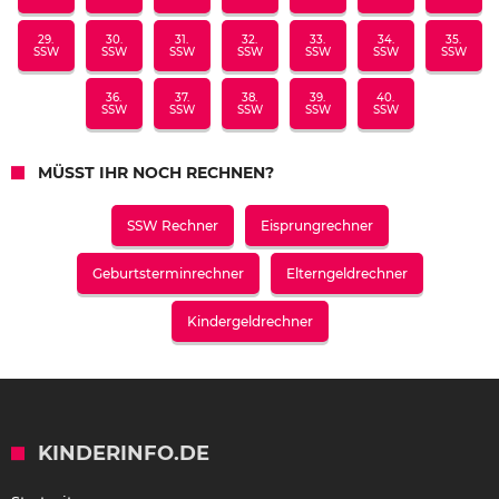
29.
30.
31.
32.
33.
34.
35.
SSW
SSW
SSW
SSW
SSW
SSW
SSW
36.
37.
38.
39.
40.
SSW
SSW
SSW
SSW
SSW
MÜSST IHR NOCH RECHNEN?
SSW Rechner
Eisprungrechner
Geburtsterminrechner
Elterngeldrechner
Kindergeldrechner
KINDERINFO.DE