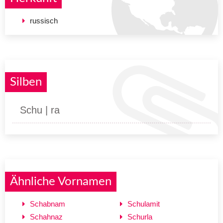
russisch
Silben
Schu | ra
Ähnliche Vornamen
Schabnam
Schulamit
Schahnaz
Schurla