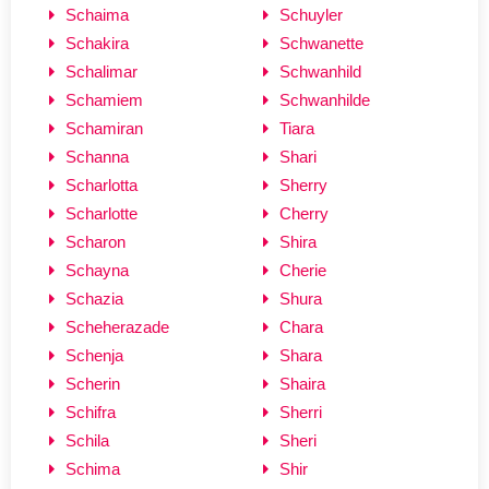
Schaima
Schuyler
Schakira
Schwanette
Schalimar
Schwanhild
Schamiem
Schwanhilde
Schamiran
Tiara
Schanna
Shari
Scharlotta
Sherry
Scharlotte
Cherry
Scharon
Shira
Schayna
Cherie
Schazia
Shura
Scheherazade
Chara
Schenja
Shara
Scherin
Shaira
Schifra
Sherri
Schila
Sheri
Schima
Shir