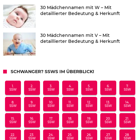
30 Mädchennamen mit W – Mit
detaillierter Bedeutung & Herkunft
30 Mädchennamen mit V – Mit
detaillierter Bedeutung & Herkunft
SCHWANGER? SSWS IM ÜBERBLICK!
1.
2.
3.
4.
5.
6.
7.
SSW
SSW
SSW
SSW
SSW
SSW
SSW
8.
9.
10.
11.
12.
13.
14.
SSW
SSW
SSW
SSW
SSW
SSW
SSW
15.
16.
17.
18.
19.
20.
21.
SSW
SSW
SSW
SSW
SSW
SSW
SSW
22.
23.
24.
25.
26.
27.
28.
SSW
SSW
SSW
SSW
SSW
SSW
SSW