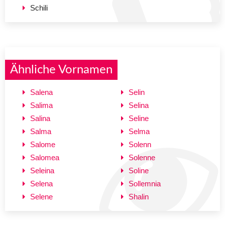
Schili
Ähnliche Vornamen
Salena
Selin
Salima
Selina
Salina
Seline
Salma
Selma
Salome
Solenn
Salomea
Solenne
Seleina
Soline
Selena
Sollemnia
Selene
Shalin