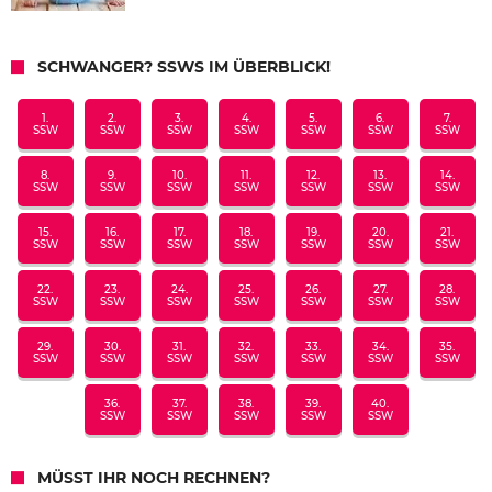
SCHWANGER? SSWS IM ÜBERBLICK!
1.
2.
3.
4.
5.
6.
7.
SSW
SSW
SSW
SSW
SSW
SSW
SSW
8.
9.
10.
11.
12.
13.
14.
SSW
SSW
SSW
SSW
SSW
SSW
SSW
15.
16.
17.
18.
19.
20.
21.
SSW
SSW
SSW
SSW
SSW
SSW
SSW
22.
23.
24.
25.
26.
27.
28.
SSW
SSW
SSW
SSW
SSW
SSW
SSW
29.
30.
31.
32.
33.
34.
35.
SSW
SSW
SSW
SSW
SSW
SSW
SSW
36.
37.
38.
39.
40.
SSW
SSW
SSW
SSW
SSW
MÜSST IHR NOCH RECHNEN?