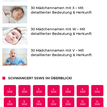
30 Mädchennamen mit X – Mit
detaillierter Bedeutung & Herkunft
30 Mädchennamen mit W – Mit
detaillierter Bedeutung & Herkunft
30 Mädchennamen mit V – Mit
detaillierter Bedeutung & Herkunft
SCHWANGER? SSWS IM ÜBERBLICK!
1.
2.
3.
4.
5.
6.
7.
SSW
SSW
SSW
SSW
SSW
SSW
SSW
8.
9.
10.
11.
12.
13.
14.
SSW
SSW
SSW
SSW
SSW
SSW
SSW