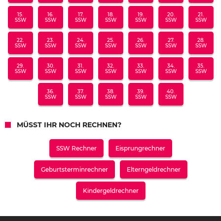
15.
16.
17.
18.
19.
20.
21.
SSW
SSW
SSW
SSW
SSW
SSW
SSW
22.
23.
24.
25.
26.
27.
28.
SSW
SSW
SSW
SSW
SSW
SSW
SSW
29.
30.
31.
32.
33.
34.
35.
SSW
SSW
SSW
SSW
SSW
SSW
SSW
36.
37.
38.
39.
40.
SSW
SSW
SSW
SSW
SSW
MÜSST IHR NOCH RECHNEN?
SSW Rechner
Eisprungrechner
Geburtsterminrechner
Elterngeldrechner
Kindergeldrechner