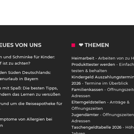
EUES VON UNS
❤ THEMEN
m und Schminke für Kinder:
Heimarbeit
- Arbeiten von zu 
 ist zu achten?
Produkttester werden
- Einfac
testen & behalten
 den Süden Deutschlands:
Kindergeld Auszahlungstermi
enurlaub in Bayern
2026
- Termine im Überblick
 mit Spaß: Die besten Tipps,
Familienkassen
- Öffnungszeit
ndern das Lernen zu versüßen
Adressen
Elterngeldstellen
- Anträge &
rund um die Reiseapotheke für
Öffnungszeiten
r
Jugendämter
- Öffnungszeiten
ymptome von Allergien bei
Adressen
rn
Taschengeldtabelle 2026
- Höh
Jahren