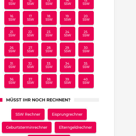
11.
12.
13.
14.
15.
SSW
SSW
SSW
SSW
SSW
16.
17.
18.
19.
20.
SSW
SSW
SSW
SSW
SSW
21.
22.
23.
24.
25.
SSW
SSW
SSW
SSW
SSW
26.
27.
28.
29.
30.
SSW
SSW
SSW
SSW
SSW
31.
32.
33.
34.
35.
SSW
SSW
SSW
SSW
SSW
36.
37.
38.
39.
40.
SSW
SSW
SSW
SSW
SSW
MÜSST IHR NOCH RECHNEN?
SSW Rechner
Eisprungrechner
Geburtsterminrechner
Elterngeldrechner