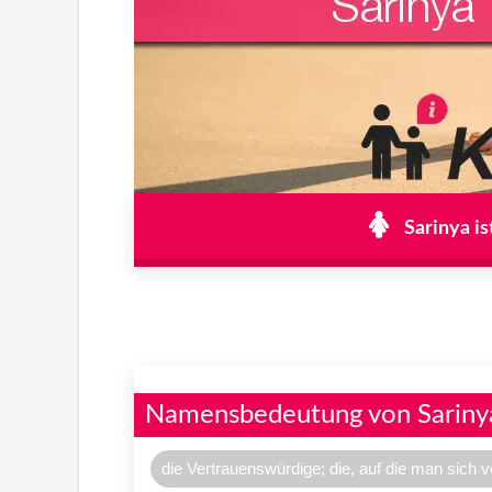
Sarinya is
Namensbedeutung von Sariny
die Vertrauenswürdige; die, auf die man sich 