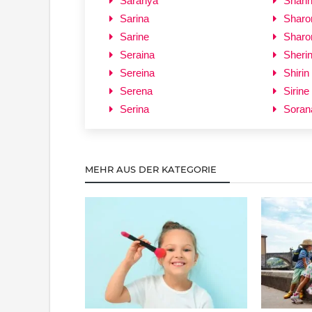
Saranya
Shari
Sarina
Sharo
Sarine
Sharo
Seraina
Sheri
Sereina
Shirin
Serena
Sirine
Serina
Soran
MEHR AUS DER KATEGORIE