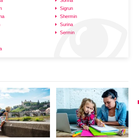
na
Sorina
n
Sigrun
na
Shermin
n
Surina
Sermin
a