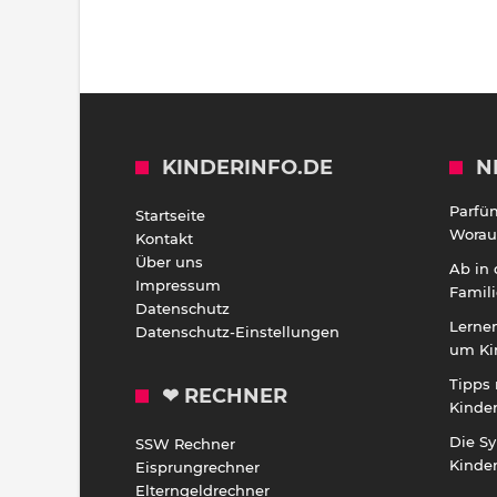
KINDERINFO.DE
N
Parfü
Startseite
Worauf
Kontakt
Über uns
Ab in
Impressum
Famili
Datenschutz
Lernen
Datenschutz-Einstellungen
um Ki
Tipps 
❤ RECHNER
Kinde
Die S
SSW Rechner
Kinde
Eisprungrechner
Elterngeldrechner