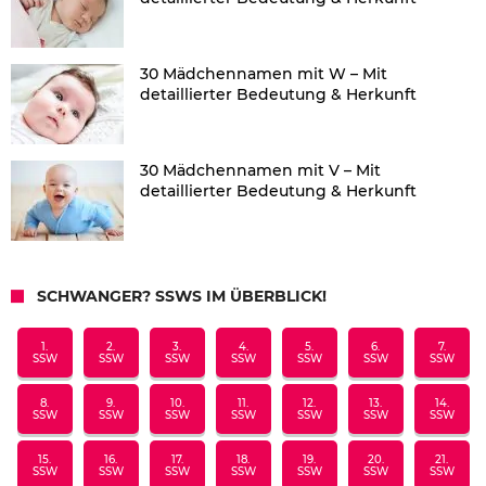
30 Mädchennamen mit W – Mit
detaillierter Bedeutung & Herkunft
30 Mädchennamen mit V – Mit
detaillierter Bedeutung & Herkunft
SCHWANGER? SSWS IM ÜBERBLICK!
1.
2.
3.
4.
5.
6.
7.
SSW
SSW
SSW
SSW
SSW
SSW
SSW
8.
9.
10.
11.
12.
13.
14.
SSW
SSW
SSW
SSW
SSW
SSW
SSW
15.
16.
17.
18.
19.
20.
21.
SSW
SSW
SSW
SSW
SSW
SSW
SSW