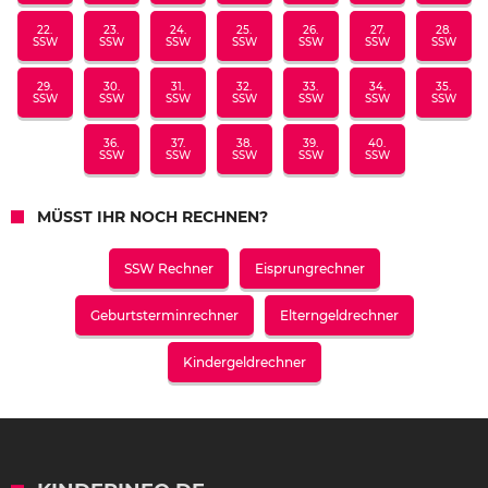
22.
23.
24.
25.
26.
27.
28.
SSW
SSW
SSW
SSW
SSW
SSW
SSW
29.
30.
31.
32.
33.
34.
35.
SSW
SSW
SSW
SSW
SSW
SSW
SSW
36.
37.
38.
39.
40.
SSW
SSW
SSW
SSW
SSW
MÜSST IHR NOCH RECHNEN?
SSW Rechner
Eisprungrechner
Geburtsterminrechner
Elterngeldrechner
Kindergeldrechner