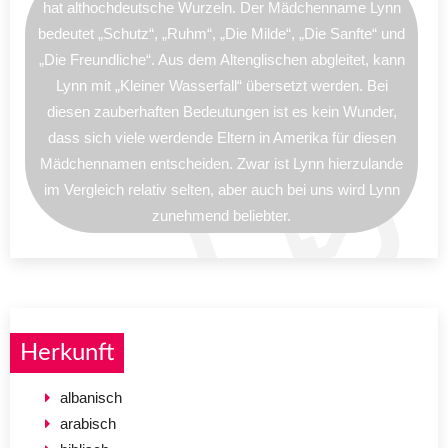
hat althochdeutsche Wurzeln. Der Mädchenname Lynn
bedeutet „Schutz“, „Ruhm“, „Die Milde“, „Die Sanfte“ und
„Die Freundliche“. Aus dem Altenglischen abgleitet, kann
Lynn mit „Kleiner Wasserfall“ übersetzt werden. Bei
diesen zauberhaften Bedeutungen ist es kein Wunder,
dass sich viele werdende Eltern in Amerika für diesen
Mädchennamen entscheiden. Zwar ist Lynn hierzulande
im Vergleich relativ selten, aber auch bei uns wird Lynn
zunehmend beliebter.
Herkunft
albanisch
arabisch