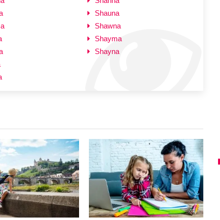
ha
Shanna
a
Shauna
ma
Shawna
a
Shayma
a
Shayna
a
a