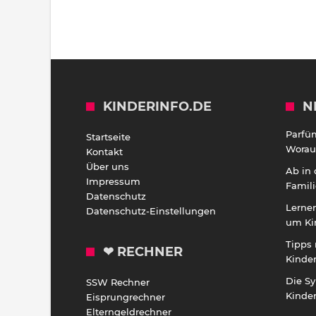
KINDERINFO.DE
N
Parfü
Startseite
Worauf
Kontakt
Über uns
Ab in
Impressum
Famili
Datenschutz
Lernen
Datenschutz-Einstellungen
um Ki
Tipps 
❤ RECHNER
Kinde
Die S
SSW Rechner
Kinde
Eisprungrechner
Elterngeldrechner