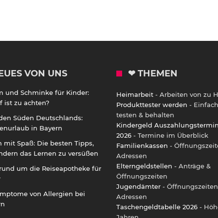
EUES VON UNS
❤ THEMEN
m und Schminke für Kinder:
Heimarbeit
- Arbeiten von zu 
 ist zu achten?
Produkttester werden
- Einfac
testen & behalten
 den Süden Deutschlands:
Kindergeld Auszahlungstermi
enurlaub in Bayern
2026
- Termine im Überblick
 mit Spaß: Die besten Tipps,
Familienkassen
- Öffnungszeit
ndern das Lernen zu versüßen
Adressen
Elterngeldstellen
- Anträge &
rund um die Reiseapotheke für
Öffnungszeiten
r
Jugendämter
- Öffnungszeiten
ymptome von Allergien bei
Adressen
rn
Taschengeldtabelle 2026
- Höh
Jahren