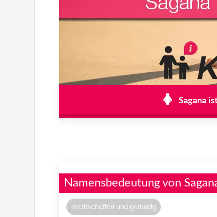
Sagana is
Namensbedeutung von Sagan
rechtschaffen und geduldig