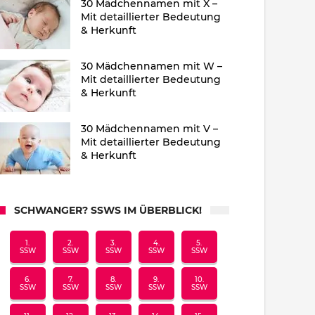
30 Mädchennamen mit X –
Mit detaillierter Bedeutung
& Herkunft
30 Mädchennamen mit W –
Mit detaillierter Bedeutung
& Herkunft
30 Mädchennamen mit V –
Mit detaillierter Bedeutung
& Herkunft
SCHWANGER? SSWS IM ÜBERBLICK!
1.
2.
3.
4.
5.
SSW
SSW
SSW
SSW
SSW
6.
7.
8.
9.
10.
SSW
SSW
SSW
SSW
SSW