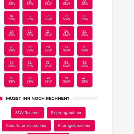
11.
12.
13.
14.
15.
SSW
SSW
SSW
SSW
SSW
16.
17.
18.
19.
20.
SSW
SSW
SSW
SSW
SSW
21.
22.
23.
24.
25.
SSW
SSW
SSW
SSW
SSW
26.
27.
28.
29.
30.
SSW
SSW
SSW
SSW
SSW
31.
32.
33.
34.
35.
SSW
SSW
SSW
SSW
SSW
36.
37.
38.
39.
40.
SSW
SSW
SSW
SSW
SSW
MÜSST IHR NOCH RECHNEN?
SSW Rechner
Eisprungrechner
Geburtsterminrechner
Elterngeldrechner