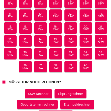
1.
2.
3.
4.
5.
6.
7.
SSW
SSW
SSW
SSW
SSW
SSW
SSW
8.
9.
10.
11.
12.
13.
14.
SSW
SSW
SSW
SSW
SSW
SSW
SSW
15.
16.
17.
18.
19.
20.
21.
SSW
SSW
SSW
SSW
SSW
SSW
SSW
22.
23.
24.
25.
26.
27.
28.
SSW
SSW
SSW
SSW
SSW
SSW
SSW
29.
30.
31.
32.
33.
34.
35.
SSW
SSW
SSW
SSW
SSW
SSW
SSW
36.
37.
38.
39.
40.
SSW
SSW
SSW
SSW
SSW
MÜSST IHR NOCH RECHNEN?
SSW Rechner
Eisprungrechner
Geburtsterminrechner
Elterngeldrechner