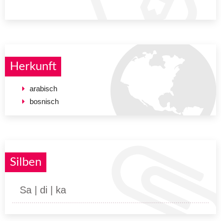
Herkunft
arabisch
bosnisch
Silben
Sa | di | ka