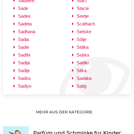
Sadbere
Staci
Sade
Stacie
Sadee
Seetje
Sadeta
Scáthach
Sadhana
Sietske
Sadia
Sötje
Sadie
Sidika
Sadifa
Sıdıka
Sadija
Sadiki
Sadije
Sitka
Sadira
Sadaka
Sadiye
Satig
MEHR AUS DER KATEGORIE
Parfüm und Schminke für Kinder: