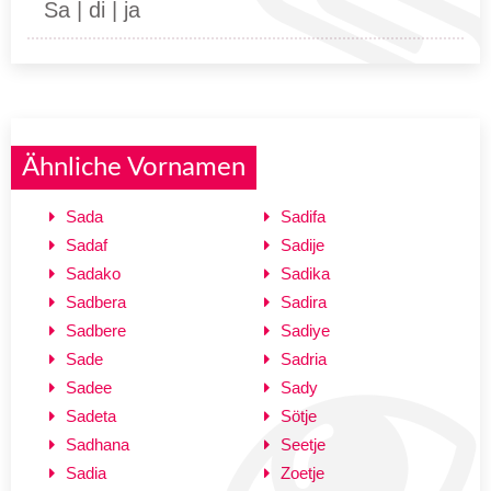
Sa | di | ja
Ähnliche Vornamen
Sada
Sadifa
Sadaf
Sadije
Sadako
Sadika
Sadbera
Sadira
Sadbere
Sadiye
Sade
Sadria
Sadee
Sady
Sadeta
Sötje
Sadhana
Seetje
Sadia
Zoetje