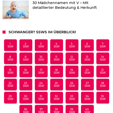
30 Mädchennamen mit V – Mit
detaillierter Bedeutung & Herkunft
SCHWANGER? SSWS IM ÜBERBLICK!
1.
2.
3.
4.
5.
6.
7.
SSW
SSW
SSW
SSW
SSW
SSW
SSW
8.
9.
10.
11.
12.
13.
14.
SSW
SSW
SSW
SSW
SSW
SSW
SSW
15.
16.
17.
18.
19.
20.
21.
SSW
SSW
SSW
SSW
SSW
SSW
SSW
22.
23.
24.
25.
26.
27.
28.
SSW
SSW
SSW
SSW
SSW
SSW
SSW
29.
30.
31.
32.
33.
34.
35.
SSW
SSW
SSW
SSW
SSW
SSW
SSW
36.
37.
38.
39.
40.
SSW
SSW
SSW
SSW
SSW