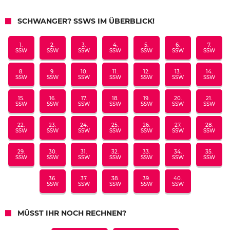
SCHWANGER? SSWS IM ÜBERBLICK!
1.
2.
3.
4.
5.
6.
7.
SSW
SSW
SSW
SSW
SSW
SSW
SSW
8.
9.
10.
11.
12.
13.
14.
SSW
SSW
SSW
SSW
SSW
SSW
SSW
15.
16.
17.
18.
19.
20.
21.
SSW
SSW
SSW
SSW
SSW
SSW
SSW
22.
23.
24.
25.
26.
27.
28.
SSW
SSW
SSW
SSW
SSW
SSW
SSW
29.
30.
31.
32.
33.
34.
35.
SSW
SSW
SSW
SSW
SSW
SSW
SSW
36.
37.
38.
39.
40.
SSW
SSW
SSW
SSW
SSW
MÜSST IHR NOCH RECHNEN?