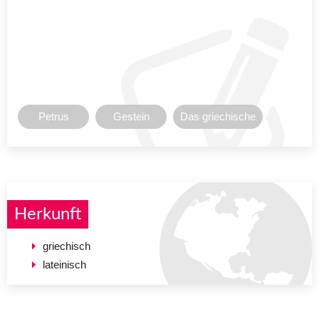
Petrus
Gestein
Das griechische
Herkunft
griechisch
lateinisch