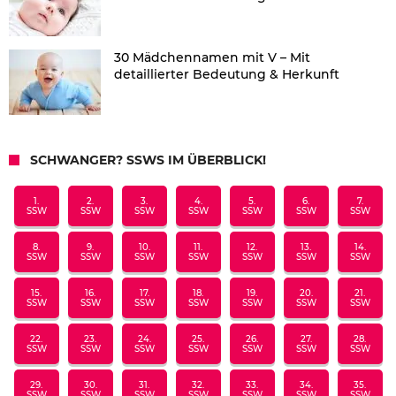
30 Mädchennamen mit V – Mit
detaillierter Bedeutung & Herkunft
SCHWANGER? SSWS IM ÜBERBLICK!
1.
2.
3.
4.
5.
6.
7.
SSW
SSW
SSW
SSW
SSW
SSW
SSW
8.
9.
10.
11.
12.
13.
14.
SSW
SSW
SSW
SSW
SSW
SSW
SSW
15.
16.
17.
18.
19.
20.
21.
SSW
SSW
SSW
SSW
SSW
SSW
SSW
22.
23.
24.
25.
26.
27.
28.
SSW
SSW
SSW
SSW
SSW
SSW
SSW
29.
30.
31.
32.
33.
34.
35.
SSW
SSW
SSW
SSW
SSW
SSW
SSW