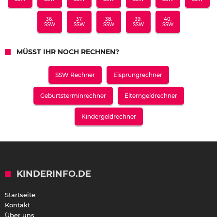
36.
37.
38.
39.
40.
SSW
SSW
SSW
SSW
SSW
MÜSST IHR NOCH RECHNEN?
SSW Rechner
Eisprungrechner
Geburtsterminrechner
Elterngeldrechner
Kindergeldrechner
KINDERINFO.DE
Startseite
Kontakt
Über uns