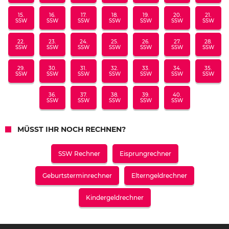
15.
16.
17.
18.
19.
20.
21.
SSW
SSW
SSW
SSW
SSW
SSW
SSW
22.
23.
24.
25.
26.
27.
28.
SSW
SSW
SSW
SSW
SSW
SSW
SSW
29.
30.
31.
32.
33.
34.
35.
SSW
SSW
SSW
SSW
SSW
SSW
SSW
36.
37.
38.
39.
40.
SSW
SSW
SSW
SSW
SSW
MÜSST IHR NOCH RECHNEN?
SSW Rechner
Eisprungrechner
Geburtsterminrechner
Elterngeldrechner
Kindergeldrechner