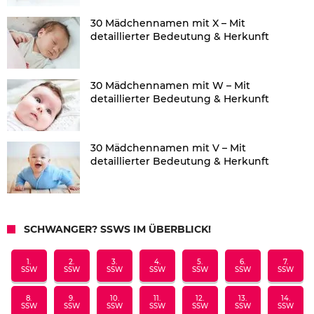
30 Mädchennamen mit X – Mit
detaillierter Bedeutung & Herkunft
30 Mädchennamen mit W – Mit
detaillierter Bedeutung & Herkunft
30 Mädchennamen mit V – Mit
detaillierter Bedeutung & Herkunft
SCHWANGER? SSWS IM ÜBERBLICK!
1.
2.
3.
4.
5.
6.
7.
SSW
SSW
SSW
SSW
SSW
SSW
SSW
8.
9.
10.
11.
12.
13.
14.
SSW
SSW
SSW
SSW
SSW
SSW
SSW