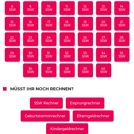
8.
9.
10.
11.
12.
13.
14.
SSW
SSW
SSW
SSW
SSW
SSW
SSW
15.
16.
17.
18.
19.
20.
21.
SSW
SSW
SSW
SSW
SSW
SSW
SSW
22.
23.
24.
25.
26.
27.
28.
SSW
SSW
SSW
SSW
SSW
SSW
SSW
29.
30.
31.
32.
33.
34.
35.
SSW
SSW
SSW
SSW
SSW
SSW
SSW
36.
37.
38.
39.
40.
SSW
SSW
SSW
SSW
SSW
MÜSST IHR NOCH RECHNEN?
SSW Rechner
Eisprungrechner
Geburtsterminrechner
Elterngeldrechner
Kindergeldrechner