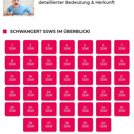
detaillierter Bedeutung & Herkunft
SCHWANGER? SSWS IM ÜBERBLICK!
1.
2.
3.
4.
5.
6.
7.
SSW
SSW
SSW
SSW
SSW
SSW
SSW
8.
9.
10.
11.
12.
13.
14.
SSW
SSW
SSW
SSW
SSW
SSW
SSW
15.
16.
17.
18.
19.
20.
21.
SSW
SSW
SSW
SSW
SSW
SSW
SSW
22.
23.
24.
25.
26.
27.
28.
SSW
SSW
SSW
SSW
SSW
SSW
SSW
29.
30.
31.
32.
33.
34.
35.
SSW
SSW
SSW
SSW
SSW
SSW
SSW
36.
37.
38.
39.
40.
SSW
SSW
SSW
SSW
SSW