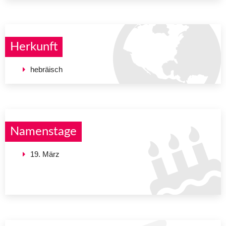
Herkunft
hebräisch
Namenstage
19. März