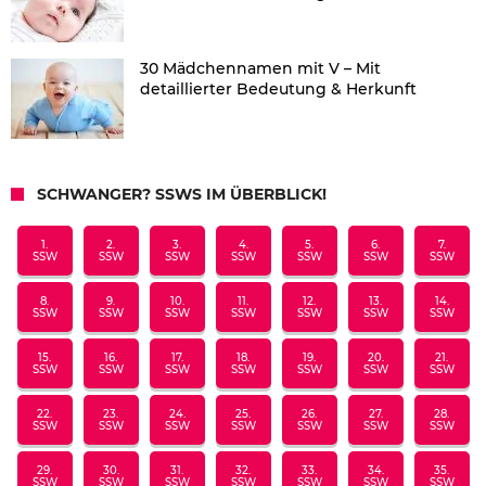
30 Mädchennamen mit V – Mit
detaillierter Bedeutung & Herkunft
SCHWANGER? SSWS IM ÜBERBLICK!
1.
2.
3.
4.
5.
6.
7.
SSW
SSW
SSW
SSW
SSW
SSW
SSW
8.
9.
10.
11.
12.
13.
14.
SSW
SSW
SSW
SSW
SSW
SSW
SSW
15.
16.
17.
18.
19.
20.
21.
SSW
SSW
SSW
SSW
SSW
SSW
SSW
22.
23.
24.
25.
26.
27.
28.
SSW
SSW
SSW
SSW
SSW
SSW
SSW
29.
30.
31.
32.
33.
34.
35.
SSW
SSW
SSW
SSW
SSW
SSW
SSW