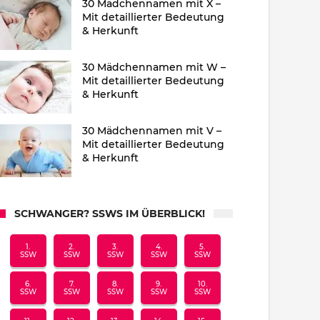
30 Mädchennamen mit X –
Mit detaillierter Bedeutung
& Herkunft
30 Mädchennamen mit W –
Mit detaillierter Bedeutung
& Herkunft
30 Mädchennamen mit V –
Mit detaillierter Bedeutung
& Herkunft
SCHWANGER? SSWS IM ÜBERBLICK!
1.
2.
3.
4.
5.
SSW
SSW
SSW
SSW
SSW
6.
7.
8.
9.
10.
SSW
SSW
SSW
SSW
SSW