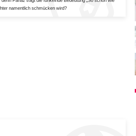
enn Panaz trägt die funkelnde Bedeutung „So schön wie
chter namentlich schmücken wird?