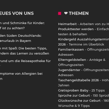
EUES VON UNS
❤ THEMEN
m und Schminke für Kinder:
Heimarbeit
- Arbeiten von zu 
 ist zu achten?
Produkttester werden
- Einfac
testen & behalten
 den Süden Deutschlands:
Kindergeld Auszahlungstermi
enurlaub in Bayern
2026
- Termine im Überblick
 mit Spaß: Die besten Tipps,
Familienkassen
- Öffnungszeit
ndern das Lernen zu versüßen
Adressen
Elterngeldstellen
- Anträge &
rund um die Reiseapotheke für
Öffnungszeiten
r
Jugendämter
- Öffnungszeiten
ymptome von Allergien bei
Adressen
rn
Taschengeldtabelle 2026
- Höh
Jahren
Gratisproben Baby
- 25 Tipps
Sprüche zur Geburt
- 150 Sprüc
Glückwünsche zur Geburt
- 180
Wünsche & 9 Tipps