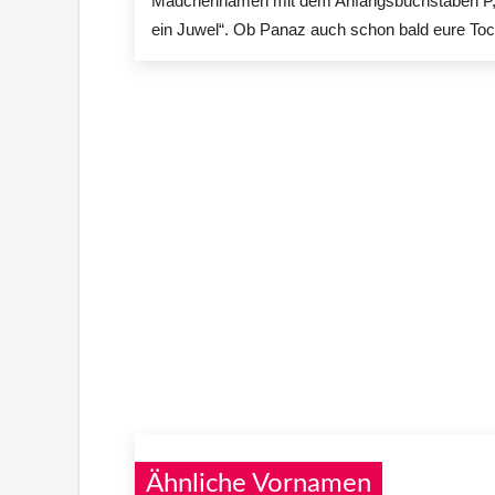
Mädchennamen mit dem Anfangsbuchstaben P, d
ein Juwel“. Ob Panaz auch schon bald eure To
Ähnliche Vornamen