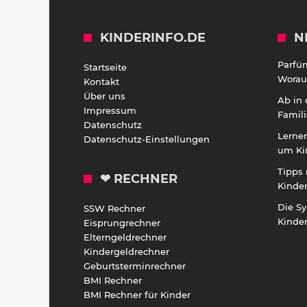
KINDERINFO.DE
N
Parfü
Startseite
Worauf
Kontakt
Über uns
Ab in
Impressum
Famili
Datenschutz
Lernen
Datenschutz-Einstellungen
um Ki
Tipps 
❤ RECHNER
Kinde
Die S
SSW Rechner
Kinde
Eisprungrechner
Elterngeldrechner
Kindergeldrechner
Geburtsterminrechner
BMI Rechner
BMI Rechner für Kinder