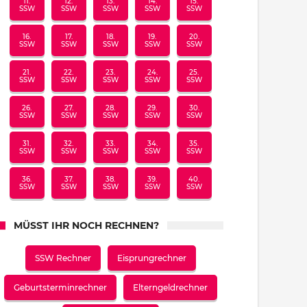
11.
12.
13.
14.
15.
SSW
SSW
SSW
SSW
SSW
16.
17.
18.
19.
20.
SSW
SSW
SSW
SSW
SSW
21.
22.
23.
24.
25.
SSW
SSW
SSW
SSW
SSW
26.
27.
28.
29.
30.
SSW
SSW
SSW
SSW
SSW
31.
32.
33.
34.
35.
SSW
SSW
SSW
SSW
SSW
36.
37.
38.
39.
40.
SSW
SSW
SSW
SSW
SSW
MÜSST IHR NOCH RECHNEN?
SSW Rechner
Eisprungrechner
Geburtsterminrechner
Elterngeldrechner