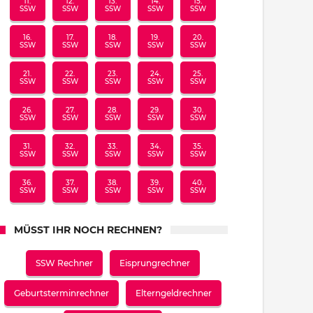
11.
12.
13.
14.
15.
SSW
SSW
SSW
SSW
SSW
16.
17.
18.
19.
20.
SSW
SSW
SSW
SSW
SSW
21.
22.
23.
24.
25.
SSW
SSW
SSW
SSW
SSW
26.
27.
28.
29.
30.
SSW
SSW
SSW
SSW
SSW
31.
32.
33.
34.
35.
SSW
SSW
SSW
SSW
SSW
36.
37.
38.
39.
40.
SSW
SSW
SSW
SSW
SSW
MÜSST IHR NOCH RECHNEN?
SSW Rechner
Eisprungrechner
Geburtsterminrechner
Elterngeldrechner