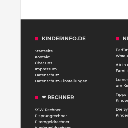
KINDERINFO.DE
N
Parfü
Startseite
Worauf
Kontakt
Über uns
Ab in
Impressum
Famili
Datenschutz
Lernen
Datenschutz-Einstellungen
um Ki
Tipps 
❤ RECHNER
Kinde
Die S
SSW Rechner
Kinde
Eisprungrechner
Elterngeldrechner
Kindergeldrechner