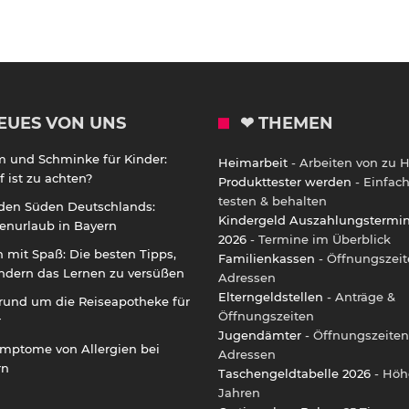
EUES VON UNS
❤ THEMEN
m und Schminke für Kinder:
Heimarbeit
- Arbeiten von zu 
 ist zu achten?
Produkttester werden
- Einfac
testen & behalten
 den Süden Deutschlands:
Kindergeld Auszahlungstermi
enurlaub in Bayern
2026
- Termine im Überblick
 mit Spaß: Die besten Tipps,
Familienkassen
- Öffnungszeit
ndern das Lernen zu versüßen
Adressen
Elterngeldstellen
- Anträge &
rund um die Reiseapotheke für
Öffnungszeiten
r
Jugendämter
- Öffnungszeiten
ymptome von Allergien bei
Adressen
rn
Taschengeldtabelle 2026
- Höh
Jahren