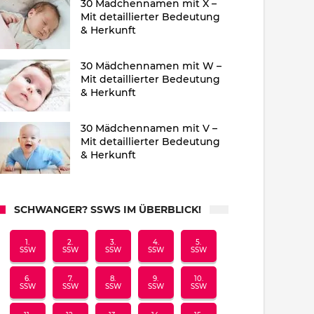
30 Mädchennamen mit X –
Mit detaillierter Bedeutung
& Herkunft
30 Mädchennamen mit W –
Mit detaillierter Bedeutung
& Herkunft
30 Mädchennamen mit V –
Mit detaillierter Bedeutung
& Herkunft
SCHWANGER? SSWS IM ÜBERBLICK!
1.
2.
3.
4.
5.
SSW
SSW
SSW
SSW
SSW
6.
7.
8.
9.
10.
SSW
SSW
SSW
SSW
SSW