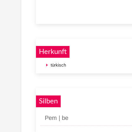
Herkunft
türkisch
Silben
Pem | be