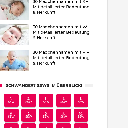
30 Mädchennamen mit X –
Mit detaillierter Bedeutung
& Herkunft
30 Mädchennamen mit W –
Mit detaillierter Bedeutung
& Herkunft
30 Mädchennamen mit V –
Mit detaillierter Bedeutung
& Herkunft
SCHWANGER? SSWS IM ÜBERBLICK!
1.
2.
3.
4.
5.
SSW
SSW
SSW
SSW
SSW
6.
7.
8.
9.
10.
SSW
SSW
SSW
SSW
SSW