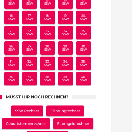
11.
12.
13.
14.
15.
SSW
SSW
SSW
SSW
SSW
16.
17.
18.
19.
20.
SSW
SSW
SSW
SSW
SSW
21.
22.
23.
24.
25.
SSW
SSW
SSW
SSW
SSW
26.
27.
28.
29.
30.
SSW
SSW
SSW
SSW
SSW
31.
32.
33.
34.
35.
SSW
SSW
SSW
SSW
SSW
36.
37.
38.
39.
40.
SSW
SSW
SSW
SSW
SSW
MÜSST IHR NOCH RECHNEN?
SSW Rechner
Eisprungrechner
Geburtsterminrechner
Elterngeldrechner