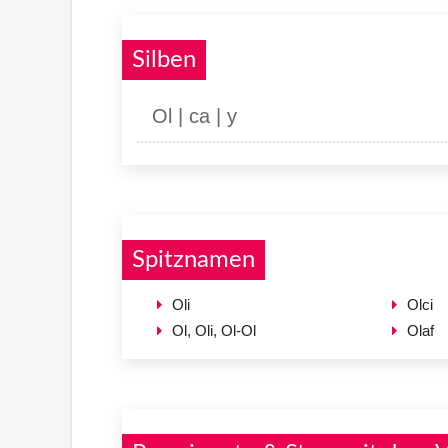
Silben
Ol | ca | y
Spitznamen
Oli
Olci
Ol, Oli, Ol-Ol
Olaf