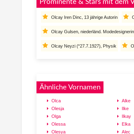
Prominente & Stars mit dem 
Olcay Iren Dinc, 13 jährige Autorin
O
Olcay Gulsen, niederländ. Modedesignerin
Olcay Neyzi (*27.7.1927), Physik
O
Ähnliche Vornamen
Olca
Alke
Olesja
Ilke
Olga
Ilkay
Olessa
Elka
Olesya
Alec