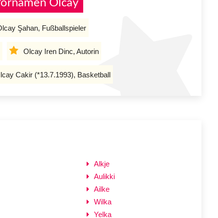
Vornamen Olcay
lcay Şahan, Fußballspieler
Olcay Iren Dinc, Autorin
lcay Cakir (*13.7.1993), Basketball
Alkje
Aulikki
Ailke
Wilka
Yelka