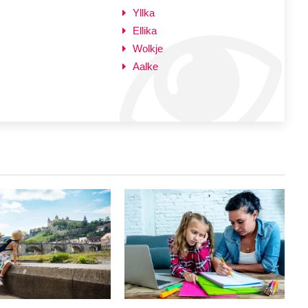
Yllka
Ellika
Wolkje
Aalke