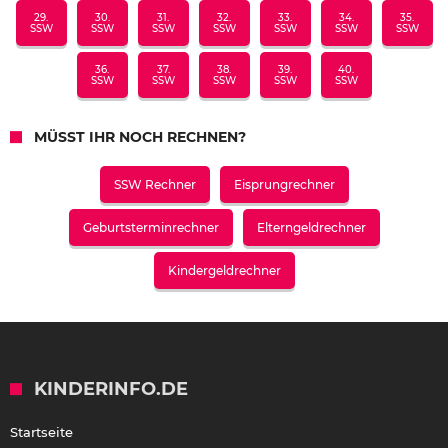
29.
30.
31.
32.
33.
34.
35.
SSW
SSW
SSW
SSW
SSW
SSW
SSW
36.
37.
38.
39.
40.
SSW
SSW
SSW
SSW
SSW
MÜSST IHR NOCH RECHNEN?
SSW Rechner
Eisprungrechner
Geburtsterminrechner
Elterngeldrechner
Kindergeldrechner
KINDERINFO.DE
Startseite