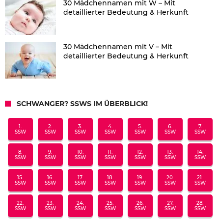
30 Mädchennamen mit W – Mit
detaillierter Bedeutung & Herkunft
30 Mädchennamen mit V – Mit
detaillierter Bedeutung & Herkunft
SCHWANGER? SSWS IM ÜBERBLICK!
1.
2.
3.
4.
5.
6.
7.
SSW
SSW
SSW
SSW
SSW
SSW
SSW
8.
9.
10.
11.
12.
13.
14.
SSW
SSW
SSW
SSW
SSW
SSW
SSW
15.
16.
17.
18.
19.
20.
21.
SSW
SSW
SSW
SSW
SSW
SSW
SSW
22.
23.
24.
25.
26.
27.
28.
SSW
SSW
SSW
SSW
SSW
SSW
SSW