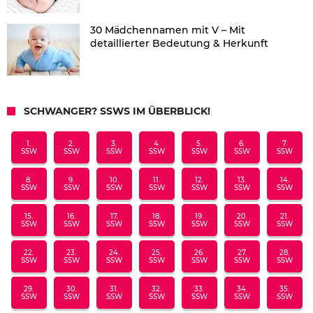
30 Mädchennamen mit V – Mit
detaillierter Bedeutung & Herkunft
SCHWANGER? SSWS IM ÜBERBLICK!
1.
2.
3.
4.
5.
6.
7.
SSW
SSW
SSW
SSW
SSW
SSW
SSW
8.
9.
10.
11.
12.
13.
14.
SSW
SSW
SSW
SSW
SSW
SSW
SSW
15.
16.
17.
18.
19.
20.
21.
SSW
SSW
SSW
SSW
SSW
SSW
SSW
22.
23.
24.
25.
26.
27.
28.
SSW
SSW
SSW
SSW
SSW
SSW
SSW
29.
30.
31.
32.
33.
34.
35.
SSW
SSW
SSW
SSW
SSW
SSW
SSW