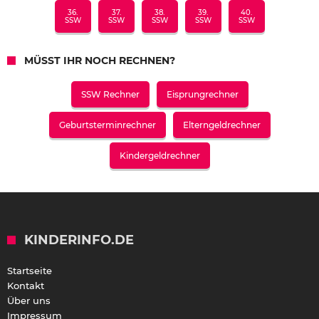
36.
37.
38.
39.
40.
SSW
SSW
SSW
SSW
SSW
MÜSST IHR NOCH RECHNEN?
SSW Rechner
Eisprungrechner
Geburtsterminrechner
Elterngeldrechner
Kindergeldrechner
KINDERINFO.DE
Startseite
Kontakt
Über uns
Impressum