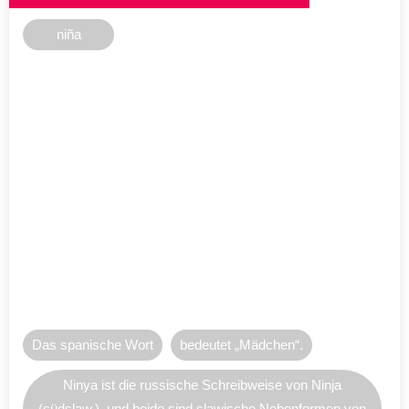
niña
Das spanische Wort
bedeutet „Mädchen“.
Ninya ist die russische Schreibweise von Ninja
(südslaw.), und beide sind slawische Nebenformen von