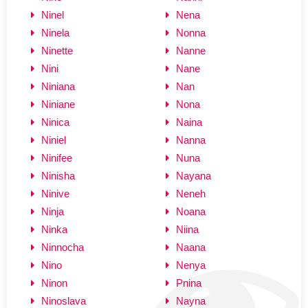
Ninel
Nena
Ninela
Nonna
Ninette
Nanne
Nini
Nane
Niniana
Nan
Niniane
Nona
Ninica
Naina
Niniel
Nanna
Ninifee
Nuna
Ninisha
Nayana
Ninive
Neneh
Ninja
Noana
Ninka
Niina
Ninnocha
Naana
Nino
Nenya
Ninon
Pnina
Ninoslava
Nayna