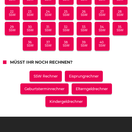
22.
23.
24.
25.
26.
27.
28.
SSW
SSW
SSW
SSW
SSW
SSW
SSW
29.
30.
31.
32.
33.
34.
35.
SSW
SSW
SSW
SSW
SSW
SSW
SSW
36.
37.
38.
39.
40.
SSW
SSW
SSW
SSW
SSW
MÜSST IHR NOCH RECHNEN?
SSW Rechner
Eisprungrechner
Geburtsterminrechner
Elterngeldrechner
Kindergeldrechner