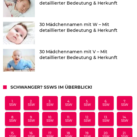
detaillierter Bedeutung & Herkunft
30 Mädchennamen mit W – Mit
detaillierter Bedeutung & Herkunft
30 Mädchennamen mit V – Mit
detaillierter Bedeutung & Herkunft
SCHWANGER? SSWS IM ÜBERBLICK!
1.
2.
3.
4.
5.
6.
7.
SSW
SSW
SSW
SSW
SSW
SSW
SSW
8.
9.
10.
11.
12.
13.
14.
SSW
SSW
SSW
SSW
SSW
SSW
SSW
15.
16.
17.
18.
19.
20.
21.
SSW
SSW
SSW
SSW
SSW
SSW
SSW