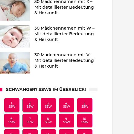
30 Mädchennamen mit X –
Mit detaillierter Bedeutung
& Herkunft
30 Mädchennamen mit W –
Mit detaillierter Bedeutung
& Herkunft
30 Mädchennamen mit V –
Mit detaillierter Bedeutung
& Herkunft
SCHWANGER? SSWS IM ÜBERBLICK!
1.
2.
3.
4.
5.
SSW
SSW
SSW
SSW
SSW
6.
7.
8.
9.
10.
SSW
SSW
SSW
SSW
SSW