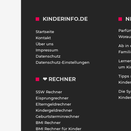
KINDERINFO.DE
N
Parfü
Startseite
Worauf
Kontakt
Über uns
Ab in
Impressum
Famili
Datenschutz
Lernen
Datenschutz-Einstellungen
um Ki
Tipps 
❤ RECHNER
Kinde
Die S
SSW Rechner
Kinde
Eisprungrechner
Elterngeldrechner
Kindergeldrechner
Geburtsterminrechner
BMI Rechner
BMI Rechner für Kinder