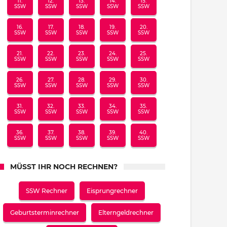
11.
12.
13.
14.
15.
SSW
SSW
SSW
SSW
SSW
16.
17.
18.
19.
20.
SSW
SSW
SSW
SSW
SSW
21.
22.
23.
24.
25.
SSW
SSW
SSW
SSW
SSW
26.
27.
28.
29.
30.
SSW
SSW
SSW
SSW
SSW
31.
32.
33.
34.
35.
SSW
SSW
SSW
SSW
SSW
36.
37.
38.
39.
40.
SSW
SSW
SSW
SSW
SSW
MÜSST IHR NOCH RECHNEN?
SSW Rechner
Eisprungrechner
Geburtsterminrechner
Elterngeldrechner