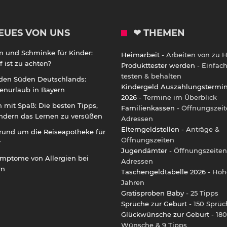
EUES VON UNS
❤ THEMEN
m und Schminke für Kinder:
Heimarbeit
- Arbeiten von zu 
 ist zu achten?
Produkttester werden
- Einfac
testen & behalten
 den Süden Deutschlands:
Kindergeld Auszahlungstermi
enurlaub in Bayern
2026
- Termine im Überblick
 mit Spaß: Die besten Tipps,
Familienkassen
- Öffnungszeit
ndern das Lernen zu versüßen
Adressen
Elterngeldstellen
- Anträge &
rund um die Reiseapotheke für
Öffnungszeiten
r
Jugendämter
- Öffnungszeiten
ymptome von Allergien bei
Adressen
rn
Taschengeldtabelle 2026
- Höh
Jahren
Gratisproben Baby
- 25 Tipps
Sprüche zur Geburt
- 150 Sprüc
Glückwünsche zur Geburt
- 180
Wünsche & 9 Tipps