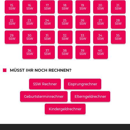
15.
16.
17.
18.
19.
20.
21.
SSW
SSW
SSW
SSW
SSW
SSW
SSW
22.
23.
24.
25.
26.
27.
28.
SSW
SSW
SSW
SSW
SSW
SSW
SSW
29.
30.
31.
32.
33.
34.
35.
SSW
SSW
SSW
SSW
SSW
SSW
SSW
36.
37.
38.
39.
40.
SSW
SSW
SSW
SSW
SSW
MÜSST IHR NOCH RECHNEN?
SSW Rechner
Eisprungrechner
Geburtsterminrechner
Elterngeldrechner
Kindergeldrechner