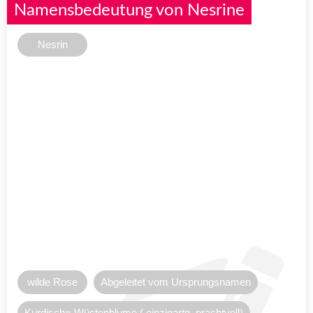
Namensbedeutung von Nesrine
Nesrin
wilde Rose
Abgeleitet vom Ursprungsnamen
Kurdisch= Wüstenblume ( einzigartg, prachtvoll)