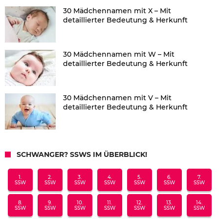
30 Mädchennamen mit X – Mit
detaillierter Bedeutung & Herkunft
30 Mädchennamen mit W – Mit
detaillierter Bedeutung & Herkunft
30 Mädchennamen mit V – Mit
detaillierter Bedeutung & Herkunft
SCHWANGER? SSWS IM ÜBERBLICK!
1.
2.
3.
4.
5.
6.
7.
SSW
SSW
SSW
SSW
SSW
SSW
SSW
8.
9.
10.
11.
12.
13.
14.
SSW
SSW
SSW
SSW
SSW
SSW
SSW