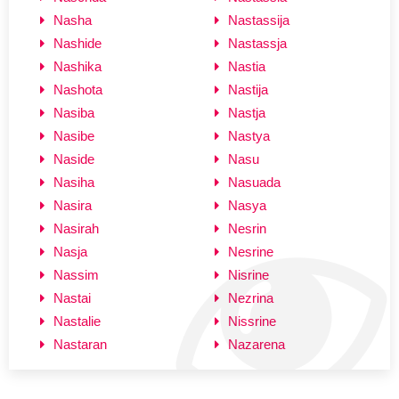
Nasha
Nastassija
Nashide
Nastassja
Nashika
Nastia
Nashota
Nastija
Nasiba
Nastja
Nasibe
Nastya
Naside
Nasu
Nasiha
Nasuada
Nasira
Nasya
Nasirah
Nesrin
Nasja
Nesrine
Nassim
Nisrine
Nastai
Nezrina
Nastalie
Nissrine
Nastaran
Nazarena