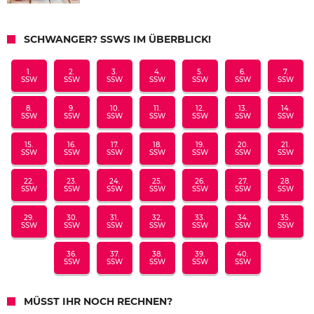
SCHWANGER? SSWS IM ÜBERBLICK!
1.
2.
3.
4.
5.
6.
7.
SSW
SSW
SSW
SSW
SSW
SSW
SSW
8.
9.
10.
11.
12.
13.
14.
SSW
SSW
SSW
SSW
SSW
SSW
SSW
15.
16.
17.
18.
19.
20.
21.
SSW
SSW
SSW
SSW
SSW
SSW
SSW
22.
23.
24.
25.
26.
27.
28.
SSW
SSW
SSW
SSW
SSW
SSW
SSW
29.
30.
31.
32.
33.
34.
35.
SSW
SSW
SSW
SSW
SSW
SSW
SSW
36.
37.
38.
39.
40.
SSW
SSW
SSW
SSW
SSW
MÜSST IHR NOCH RECHNEN?