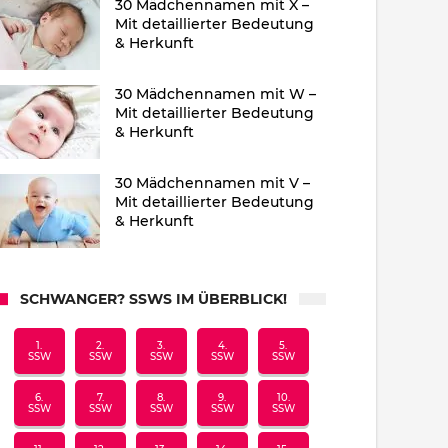
30 Mädchennamen mit X –
Mit detaillierter Bedeutung
& Herkunft
30 Mädchennamen mit W –
Mit detaillierter Bedeutung
& Herkunft
30 Mädchennamen mit V –
Mit detaillierter Bedeutung
& Herkunft
SCHWANGER? SSWS IM ÜBERBLICK!
1.
2.
3.
4.
5.
SSW
SSW
SSW
SSW
SSW
6.
7.
8.
9.
10.
SSW
SSW
SSW
SSW
SSW