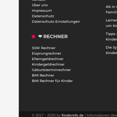
Über uns
Ab in
Impressum
Famili
Datenschutz
Lernen
Datenschutz-Einstellungen
um Ki
Tipps 
❤ RECHNER
Kinde
Die S
SSW Rechner
Kinde
Eisprungrechner
Elterngeldrechner
Kindergeldrechner
Geburtsterminrechner
BMI Rechner
BMI Rechner für Kinder
© 2017 - 2026 by
Kinderinfo.de
| Informationen übe