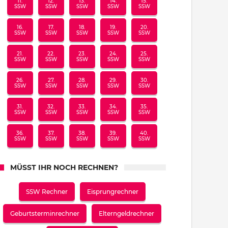
11.
12.
13.
14.
15.
SSW
SSW
SSW
SSW
SSW
16.
17.
18.
19.
20.
SSW
SSW
SSW
SSW
SSW
21.
22.
23.
24.
25.
SSW
SSW
SSW
SSW
SSW
26.
27.
28.
29.
30.
SSW
SSW
SSW
SSW
SSW
31.
32.
33.
34.
35.
SSW
SSW
SSW
SSW
SSW
36.
37.
38.
39.
40.
SSW
SSW
SSW
SSW
SSW
MÜSST IHR NOCH RECHNEN?
SSW Rechner
Eisprungrechner
Geburtsterminrechner
Elterngeldrechner