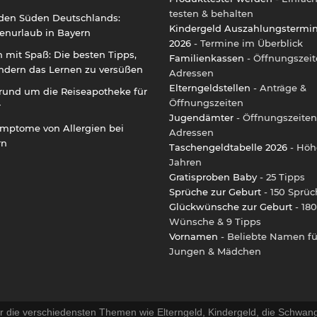
testen & behalten
 den Süden Deutschlands:
Kindergeld Auszahlungstermi
enurlaub in Bayern
2026
- Termine im Überblick
 mit Spaß: Die besten Tipps,
Familienkassen
- Öffnungszeit
ndern das Lernen zu versüßen
Adressen
Elterngeldstellen
- Anträge &
rund um die Reiseapotheke für
Öffnungszeiten
r
Jugendämter
- Öffnungszeiten
ymptome von Allergien bei
Adressen
rn
Taschengeldtabelle 2026
- Höh
Jahren
Gratisproben Baby
- 25 Tipps
Sprüche zur Geburt
- 150 Sprüc
Glückwünsche zur Geburt
- 180
Wünsche & 9 Tipps
Vornamen
- Beliebte Namen fü
Jungen & Mädchen
r die verschiedensten Themen wie Elterngeld, Kindergeld, die Schwang