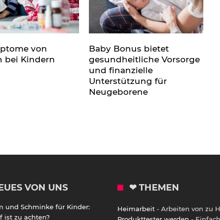
mptome von
Baby Bonus bietet
n bei Kindern
gesundheitliche Vorsorge
und finanzielle
Unterstützung für
Neugeborene
EUES VON UNS
❤ THEMEN
m und Schminke für Kinder:
Heimarbeit
- Arbeiten von zu 
 ist zu achten?
Produkttester werden
- Einfac