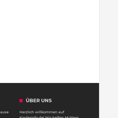
ÜBER UNS
Hause
Herzlich willkommen auf
h
Kinderinfo.de! Wir helfen Müttern