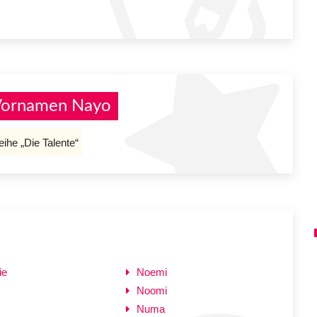
 Vornamen Nayo
ihe „Die Talente“
ie
Noemi
Noomi
Numa