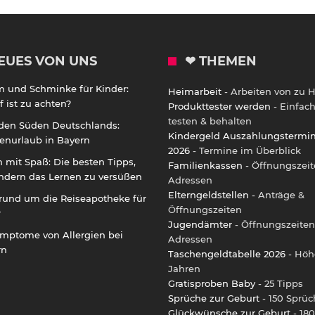
EUES VON UNS
❤ THEMEN
m und Schminke für Kinder:
Heimarbeit
- Arbeiten von zu 
 ist zu achten?
Produkttester werden
- Einfac
testen & behalten
 den Süden Deutschlands:
Kindergeld Auszahlungstermi
enurlaub in Bayern
2026
- Termine im Überblick
 mit Spaß: Die besten Tipps,
Familienkassen
- Öffnungszeit
ndern das Lernen zu versüßen
Adressen
Elterngeldstellen
- Anträge &
rund um die Reiseapotheke für
Öffnungszeiten
r
Jugendämter
- Öffnungszeiten
ymptome von Allergien bei
Adressen
rn
Taschengeldtabelle 2026
- Höh
Jahren
Gratisproben Baby
- 25 Tipps
Sprüche zur Geburt
- 150 Sprüc
Glückwünsche zur Geburt
- 180