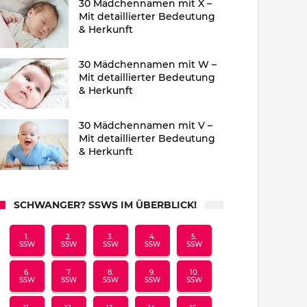
30 Mädchennamen mit X –
Mit detaillierter Bedeutung
& Herkunft
30 Mädchennamen mit W –
Mit detaillierter Bedeutung
& Herkunft
30 Mädchennamen mit V –
Mit detaillierter Bedeutung
& Herkunft
SCHWANGER? SSWS IM ÜBERBLICK!
1.
2.
3.
4.
5.
SSW
SSW
SSW
SSW
SSW
6.
7.
8.
9.
10.
SSW
SSW
SSW
SSW
SSW