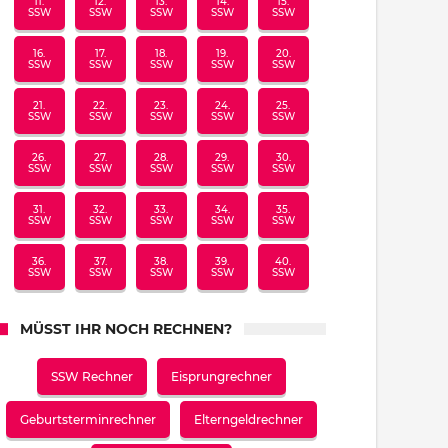
11.
12.
13.
14.
15.
SSW
SSW
SSW
SSW
SSW
16.
17.
18.
19.
20.
SSW
SSW
SSW
SSW
SSW
21.
22.
23.
24.
25.
SSW
SSW
SSW
SSW
SSW
26.
27.
28.
29.
30.
SSW
SSW
SSW
SSW
SSW
31.
32.
33.
34.
35.
SSW
SSW
SSW
SSW
SSW
36.
37.
38.
39.
40.
SSW
SSW
SSW
SSW
SSW
MÜSST IHR NOCH RECHNEN?
SSW Rechner
Eisprungrechner
Geburtsterminrechner
Elterngeldrechner