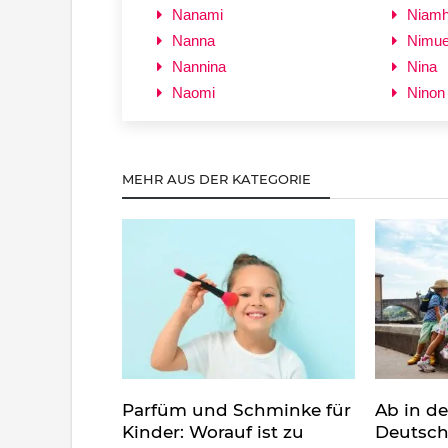
Nanami
Niam
Nanna
Nimu
Nannina
Nina
Naomi
Ninon
MEHR AUS DER KATEGORIE
Parfüm und Schminke für
Ab in d
Kinder: Worauf ist zu
Deutsch