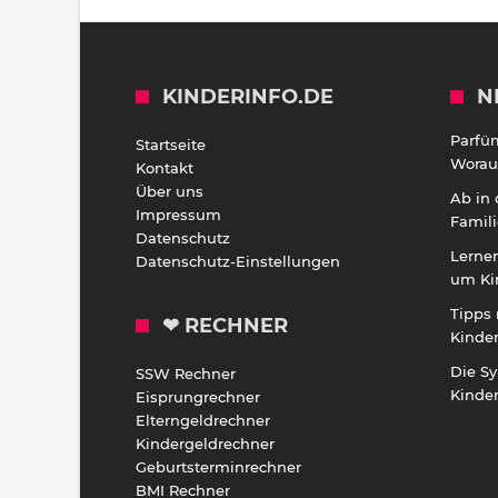
KINDERINFO.DE
N
Parfü
Startseite
Worauf
Kontakt
Über uns
Ab in
Impressum
Famili
Datenschutz
Lernen
Datenschutz-Einstellungen
um Ki
Tipps 
❤ RECHNER
Kinde
Die S
SSW Rechner
Kinde
Eisprungrechner
Elterngeldrechner
Kindergeldrechner
Geburtsterminrechner
BMI Rechner