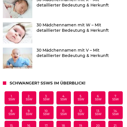
detaillierter Bedeutung & Herkunft
30 Mädchennamen mit W – Mit
detaillierter Bedeutung & Herkunft
30 Mädchennamen mit V – Mit
detaillierter Bedeutung & Herkunft
SCHWANGER? SSWS IM ÜBERBLICK!
1.
2.
3.
4.
5.
6.
7.
SSW
SSW
SSW
SSW
SSW
SSW
SSW
8.
9.
10.
11.
12.
13.
14.
SSW
SSW
SSW
SSW
SSW
SSW
SSW
15.
16.
17.
18.
19.
20.
21.