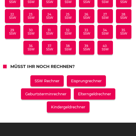
SSW
SSW
SSW
SSW
SSW
SSW
SSW
22.
23.
24.
25.
26.
27.
28.
SSW
SSW
SSW
SSW
SSW
SSW
SSW
29.
30.
31.
32.
33.
34.
35.
SSW
SSW
SSW
SSW
SSW
SSW
SSW
36.
37.
38.
39.
40.
SSW
SSW
SSW
SSW
SSW
MÜSST IHR NOCH RECHNEN?
SSW Rechner
Eisprungrechner
Geburtsterminrechner
Elterngeldrechner
Kindergeldrechner