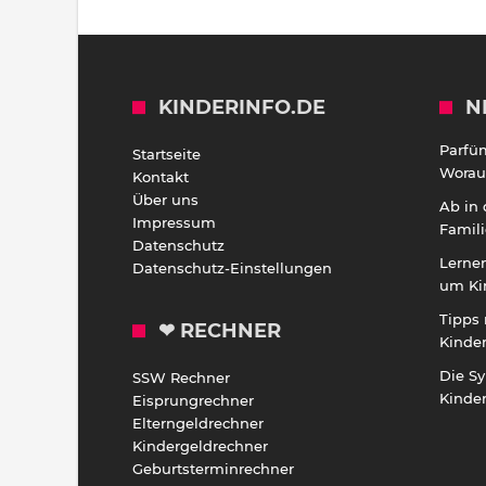
KINDERINFO.DE
N
Parfü
Startseite
Worauf
Kontakt
Über uns
Ab in
Impressum
Famili
Datenschutz
Lernen
Datenschutz-Einstellungen
um Ki
Tipps 
❤ RECHNER
Kinde
Die S
SSW Rechner
Kinde
Eisprungrechner
Elterngeldrechner
Kindergeldrechner
Geburtsterminrechner