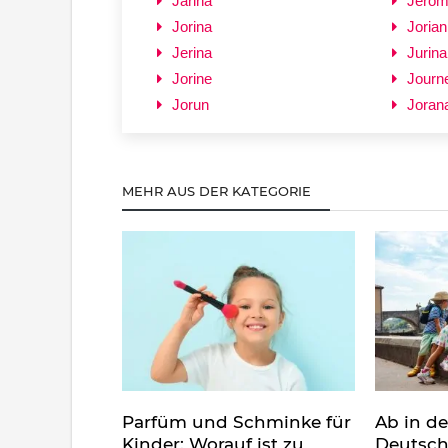
Jarina
Jerom
Jorina
Jorian
Jerina
Jurina
Jorine
Journ
Jorun
Joran
MEHR AUS DER KATEGORIE
Parfüm und Schminke für
Ab in d
Kinder: Worauf ist zu
Deutsch