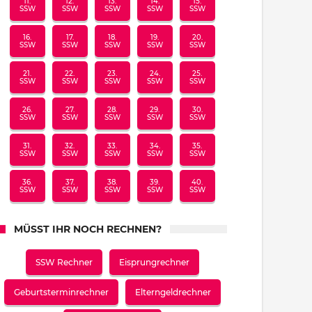
11.
12.
13.
14.
15.
SSW
SSW
SSW
SSW
SSW
16.
17.
18.
19.
20.
SSW
SSW
SSW
SSW
SSW
21.
22.
23.
24.
25.
SSW
SSW
SSW
SSW
SSW
26.
27.
28.
29.
30.
SSW
SSW
SSW
SSW
SSW
31.
32.
33.
34.
35.
SSW
SSW
SSW
SSW
SSW
36.
37.
38.
39.
40.
SSW
SSW
SSW
SSW
SSW
MÜSST IHR NOCH RECHNEN?
SSW Rechner
Eisprungrechner
Geburtsterminrechner
Elterngeldrechner