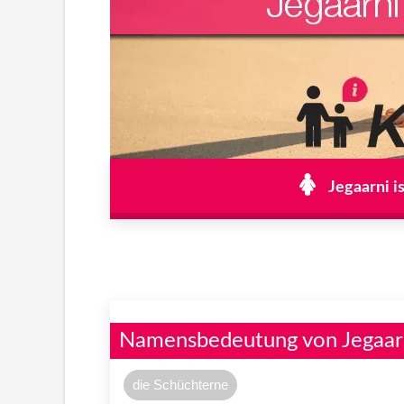
Jegaarni i
Namensbedeutung von Jegaar
die Schüchterne