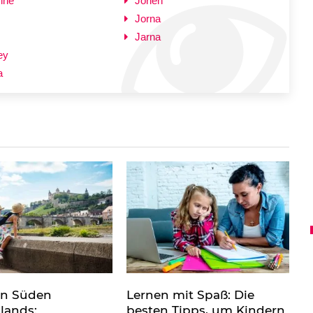
ine
Jorien
Jorna
Jarna
ey
a
en Süden
Lernen mit Spaß: Die
lands:
besten Tipps, um Kindern