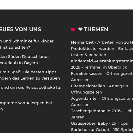
EUES VON UNS
❤ THEMEN
m und Schminke für Kinder:
Heimarbeit
- Arbeiten von zu 
 ist zu achten?
Produkttester werden
- Einfac
testen & behalten
 den Süden Deutschlands:
Kindergeld Auszahlungstermi
enurlaub in Bayern
2026
- Termine im Überblick
 mit Spaß: Die besten Tipps,
Familienkassen
- Öffnungszeit
ndern das Lernen zu versüßen
Adressen
Elterngeldstellen
- Anträge &
rund um die Reiseapotheke für
Öffnungszeiten
r
Jugendämter
- Öffnungszeiten
ymptome von Allergien bei
Adressen
rn
Taschengeldtabelle 2026
- Höh
Jahren
Gratisproben Baby
- 25 Tipps
Sprüche zur Geburt
- 150 Sprüc