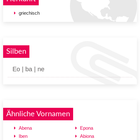
griechisch
Silben
Eo | ba | ne
Ähnliche Vornamen
Abena
Epona
Iben
Abiona