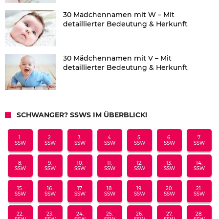
30 Mädchennamen mit W – Mit
detaillierter Bedeutung & Herkunft
30 Mädchennamen mit V – Mit
detaillierter Bedeutung & Herkunft
SCHWANGER? SSWS IM ÜBERBLICK!
1.
2.
3.
4.
5.
6.
7.
SSW
SSW
SSW
SSW
SSW
SSW
SSW
8.
9.
10.
11.
12.
13.
14.
SSW
SSW
SSW
SSW
SSW
SSW
SSW
15.
16.
17.
18.
19.
20.
21.
SSW
SSW
SSW
SSW
SSW
SSW
SSW
22.
23.
24.
25.
26.
27.
28.