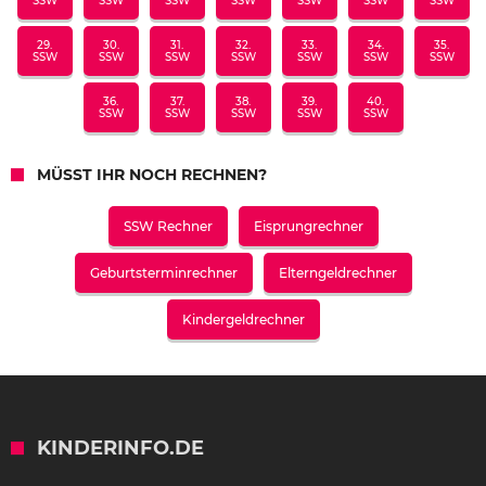
SSW
SSW
SSW
SSW
SSW
SSW
SSW
29.
30.
31.
32.
33.
34.
35.
SSW
SSW
SSW
SSW
SSW
SSW
SSW
36.
37.
38.
39.
40.
SSW
SSW
SSW
SSW
SSW
MÜSST IHR NOCH RECHNEN?
SSW Rechner
Eisprungrechner
Geburtsterminrechner
Elterngeldrechner
Kindergeldrechner
KINDERINFO.DE