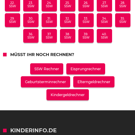
22.
23.
24.
25.
26.
27.
28.
SSW
SSW
SSW
SSW
SSW
SSW
SSW
29.
30.
31.
32.
33.
34.
35.
SSW
SSW
SSW
SSW
SSW
SSW
SSW
36.
37.
38.
39.
40.
SSW
SSW
SSW
SSW
SSW
MÜSST IHR NOCH RECHNEN?
SSW Rechner
Eisprungrechner
Geburtsterminrechner
Elterngeldrechner
Kindergeldrechner
KINDERINFO.DE