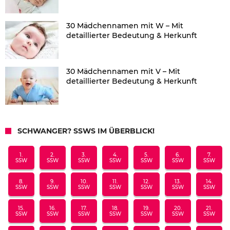
30 Mädchennamen mit W – Mit
detaillierter Bedeutung & Herkunft
30 Mädchennamen mit V – Mit
detaillierter Bedeutung & Herkunft
SCHWANGER? SSWS IM ÜBERBLICK!
1.
2.
3.
4.
5.
6.
7.
SSW
SSW
SSW
SSW
SSW
SSW
SSW
8.
9.
10.
11.
12.
13.
14.
SSW
SSW
SSW
SSW
SSW
SSW
SSW
15.
16.
17.
18.
19.
20.
21.
SSW
SSW
SSW
SSW
SSW
SSW
SSW