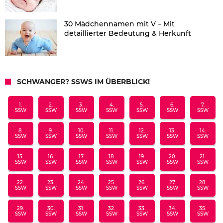
30 Mädchennamen mit V – Mit
detaillierter Bedeutung & Herkunft
SCHWANGER? SSWS IM ÜBERBLICK!
1.
2.
3.
4.
5.
6.
7.
SSW
SSW
SSW
SSW
SSW
SSW
SSW
8.
9.
10.
11.
12.
13.
14.
SSW
SSW
SSW
SSW
SSW
SSW
SSW
15.
16.
17.
18.
19.
20.
21.
SSW
SSW
SSW
SSW
SSW
SSW
SSW
22.
23.
24.
25.
26.
27.
28.
SSW
SSW
SSW
SSW
SSW
SSW
SSW
29.
30.
31.
32.
33.
34.
35.
SSW
SSW
SSW
SSW
SSW
SSW
SSW