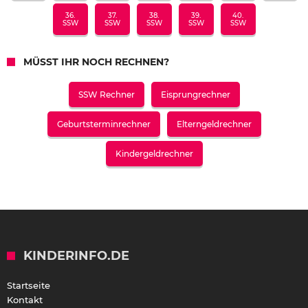
36.
37.
38.
39.
40.
SSW
SSW
SSW
SSW
SSW
MÜSST IHR NOCH RECHNEN?
SSW Rechner
Eisprungrechner
Geburtsterminrechner
Elterngeldrechner
Kindergeldrechner
KINDERINFO.DE
Startseite
Kontakt