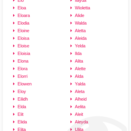
Elo
Ilayda
Eloa
Wioletta
Eloara
Alide
Elodia
Walda
Eloine
Aletta
Eloisa
Aleida
Eloise
Yelda
Eloisia
Ilda
Elona
Alita
Elora
Alette
Elorri
Alda
Elowen
Yalda
Eloy
Aleta
Eilidh
Alheid
Elda
Aelita
Elit
Aleit
Elida
Aleyda
Elita
Ulita