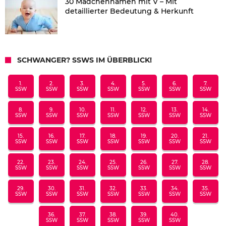
30 Mädchennamen mit V – Mit
detaillierter Bedeutung & Herkunft
SCHWANGER? SSWS IM ÜBERBLICK!
1.
2.
3.
4.
5.
6.
7.
SSW
SSW
SSW
SSW
SSW
SSW
SSW
8.
9.
10.
11.
12.
13.
14.
SSW
SSW
SSW
SSW
SSW
SSW
SSW
15.
16.
17.
18.
19.
20.
21.
SSW
SSW
SSW
SSW
SSW
SSW
SSW
22.
23.
24.
25.
26.
27.
28.
SSW
SSW
SSW
SSW
SSW
SSW
SSW
29.
30.
31.
32.
33.
34.
35.
SSW
SSW
SSW
SSW
SSW
SSW
SSW
36.
37.
38.
39.
40.
SSW
SSW
SSW
SSW
SSW