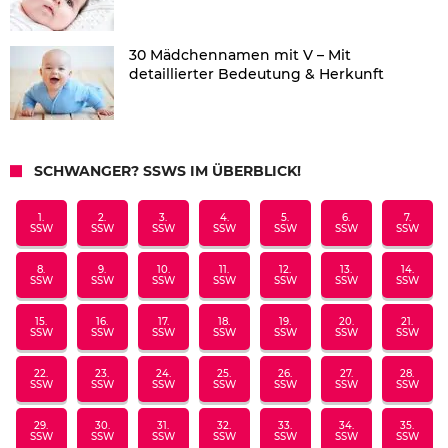
30 Mädchennamen mit V – Mit
detaillierter Bedeutung & Herkunft
SCHWANGER? SSWS IM ÜBERBLICK!
1.
2.
3.
4.
5.
6.
7.
SSW
SSW
SSW
SSW
SSW
SSW
SSW
8.
9.
10.
11.
12.
13.
14.
SSW
SSW
SSW
SSW
SSW
SSW
SSW
15.
16.
17.
18.
19.
20.
21.
SSW
SSW
SSW
SSW
SSW
SSW
SSW
22.
23.
24.
25.
26.
27.
28.
SSW
SSW
SSW
SSW
SSW
SSW
SSW
29.
30.
31.
32.
33.
34.
35.
SSW
SSW
SSW
SSW
SSW
SSW
SSW