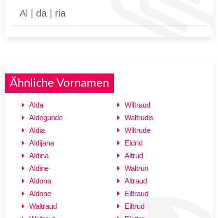
Al | da | ria
Ähnliche Vornamen
Alda
Wiltraud
Aldegunde
Waltrudis
Aldia
Wiltrude
Aldijana
Eldrid
Aldina
Altrud
Aldine
Waltrun
Aldona
Altraud
Aldone
Eiltraud
Waltraud
Eiltrud