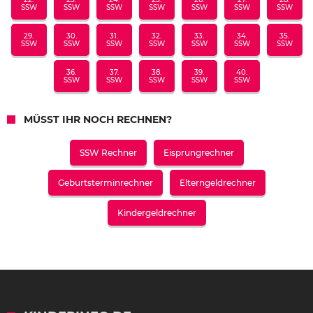
SSW
SSW
SSW
SSW
SSW
SSW
SSW
29.
30.
31.
32.
33.
34.
35.
SSW
SSW
SSW
SSW
SSW
SSW
SSW
36.
37.
38.
39.
40.
SSW
SSW
SSW
SSW
SSW
MÜSST IHR NOCH RECHNEN?
SSW Rechner
Eisprungrechner
Geburtsterminrechner
Elterngeldrechner
Kindergeldrechner