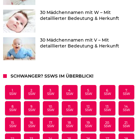
30 Mädchennamen mit W – Mit
detaillierter Bedeutung & Herkunft
30 Mädchennamen mit V – Mit
detaillierter Bedeutung & Herkunft
SCHWANGER? SSWS IM ÜBERBLICK!
1.
2.
3.
4.
5.
6.
7.
SSW
SSW
SSW
SSW
SSW
SSW
SSW
8.
9.
10.
11.
12.
13.
14.
SSW
SSW
SSW
SSW
SSW
SSW
SSW
15.
16.
17.
18.
19.
20.
21.
SSW
SSW
SSW
SSW
SSW
SSW
SSW
22.
23.
24.
25.
26.
27.
28.