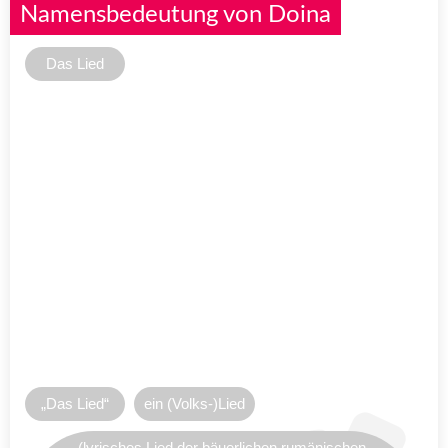
Namensbedeutung von Doina
Das Lied
„Das Lied“
ein (Volks-)Lied
(lyrisches Lied der bäuerlichen rumänischen