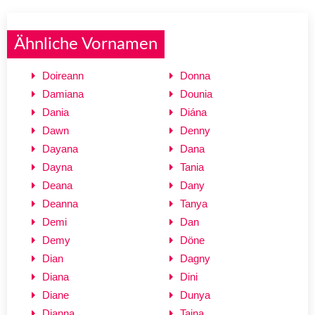
Ähnliche Vornamen
Doireann
Donna
Damiana
Dounia
Dania
Diána
Dawn
Denny
Dayana
Dana
Dayna
Tania
Deana
Dany
Deanna
Tanya
Demi
Dan
Demy
Döne
Dian
Dagny
Diana
Dini
Diane
Dunya
Dianna
Taina