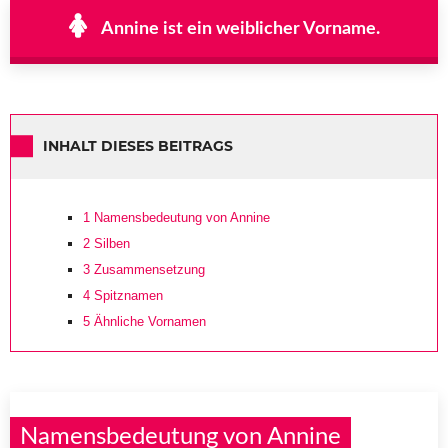
Annine ist ein weiblicher Vorname.
INHALT DIESES BEITRAGS
1
Namensbedeutung von Annine
2
Silben
3
Zusammensetzung
4
Spitznamen
5
Ähnliche Vornamen
Namensbedeutung von Annine