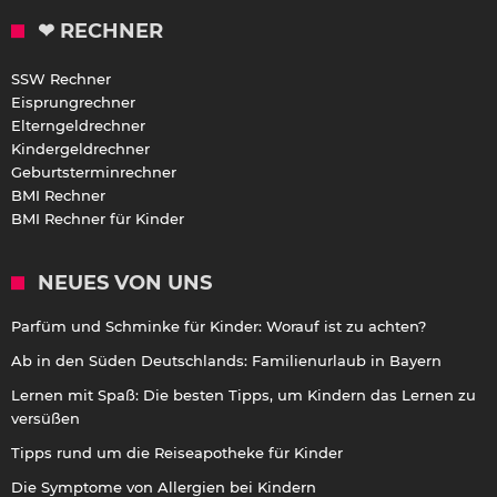
❤ RECHNER
SSW Rechner
Eisprungrechner
Elterngeldrechner
Kindergeldrechner
Geburtsterminrechner
BMI Rechner
BMI Rechner für Kinder
NEUES VON UNS
Parfüm und Schminke für Kinder: Worauf ist zu achten?
Ab in den Süden Deutschlands: Familienurlaub in Bayern
Lernen mit Spaß: Die besten Tipps, um Kindern das Lernen zu
versüßen
Tipps rund um die Reiseapotheke für Kinder
Die Symptome von Allergien bei Kindern