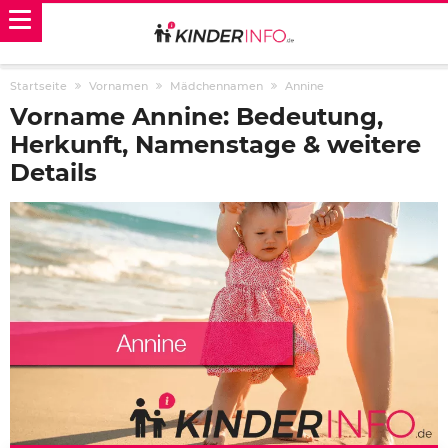
Startseite
Vornamen
Mädchennamen
Annine
Vorname Annine: Bedeutung,
Herkunft, Namenstage & weitere
Details