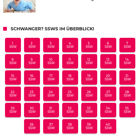
SCHWANGER? SSWS IM ÜBERBLICK!
1.
2.
3.
4.
5.
6.
7.
SSW
SSW
SSW
SSW
SSW
SSW
SSW
8.
9.
10.
11.
12.
13.
14.
SSW
SSW
SSW
SSW
SSW
SSW
SSW
15.
16.
17.
18.
19.
20.
21.
SSW
SSW
SSW
SSW
SSW
SSW
SSW
22.
23.
24.
25.
26.
27.
28.
SSW
SSW
SSW
SSW
SSW
SSW
SSW
29.
30.
31.
32.
33.
34.
35.
SSW
SSW
SSW
SSW
SSW
SSW
SSW
36.
37.
38.
39.
40.
SSW
SSW
SSW
SSW
SSW