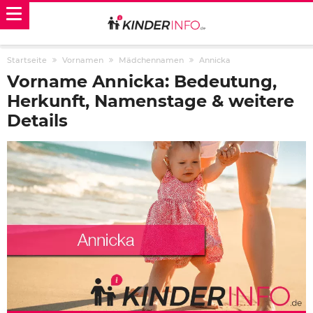
Startseite
Vornamen
Mädchennamen
Annicka
Vorname Annicka: Bedeutung,
Herkunft, Namenstage & weitere
Details