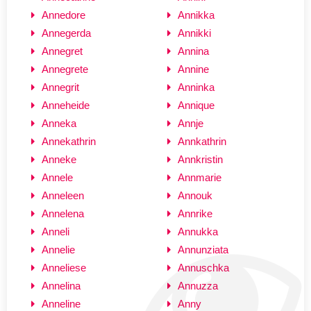
Annedore
Annikka
Annegerda
Annikki
Annegret
Annina
Annegrete
Annine
Annegrit
Anninka
Anneheide
Annique
Anneka
Annje
Annekathrin
Annkathrin
Anneke
Annkristin
Annele
Annmarie
Anneleen
Annouk
Annelena
Annrike
Anneli
Annukka
Annelie
Annunziata
Anneliese
Annuschka
Annelina
Annuzza
Anneline
Anny