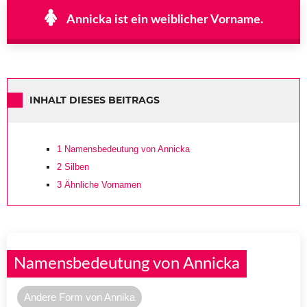
Annicka ist ein weiblicher Vorname.
INHALT DIESES BEITRAGS
1
Namensbedeutung von Annicka
2
Silben
3
Ähnliche Vornamen
Namensbedeutung von Annicka
Andere Form von Annika