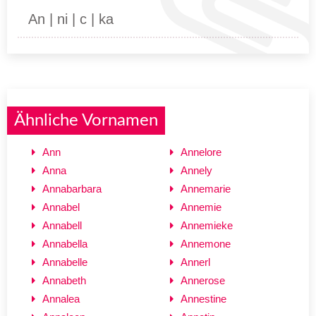
An | ni | c | ka
Ähnliche Vornamen
Ann
Annelore
Anna
Annely
Annabarbara
Annemarie
Annabel
Annemie
Annabell
Annemieke
Annabella
Annemone
Annabelle
Annerl
Annabeth
Annerose
Annalea
Annestine