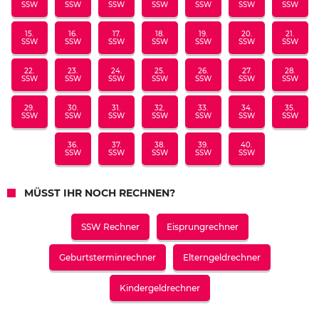
SSW
SSW
SSW
SSW
SSW
SSW
SSW
15.
16.
17.
18.
19.
20.
21.
SSW
SSW
SSW
SSW
SSW
SSW
SSW
22.
23.
24.
25.
26.
27.
28.
SSW
SSW
SSW
SSW
SSW
SSW
SSW
29.
30.
31.
32.
33.
34.
35.
SSW
SSW
SSW
SSW
SSW
SSW
SSW
36.
37.
38.
39.
40.
SSW
SSW
SSW
SSW
SSW
MÜSST IHR NOCH RECHNEN?
SSW Rechner
Eisprungrechner
Geburtsterminrechner
Elterngeldrechner
Kindergeldrechner