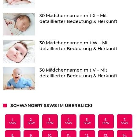
30 Mädchennamen mit X – Mit
detaillierter Bedeutung & Herkunft
30 Mädchennamen mit W – Mit
detaillierter Bedeutung & Herkunft
30 Mädchennamen mit V – Mit
detaillierter Bedeutung & Herkunft
SCHWANGER? SSWS IM ÜBERBLICK!
1.
2.
3.
4.
5.
6.
7.
SSW
SSW
SSW
SSW
SSW
SSW
SSW
8.
9.
10.
11.
12.
13.
14.