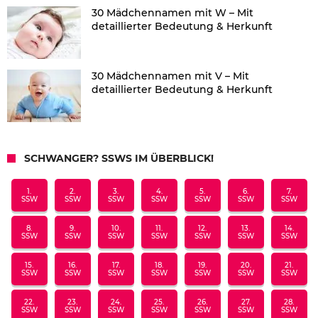
30 Mädchennamen mit W – Mit
detaillierter Bedeutung & Herkunft
30 Mädchennamen mit V – Mit
detaillierter Bedeutung & Herkunft
SCHWANGER? SSWS IM ÜBERBLICK!
1.
2.
3.
4.
5.
6.
7.
SSW
SSW
SSW
SSW
SSW
SSW
SSW
8.
9.
10.
11.
12.
13.
14.
SSW
SSW
SSW
SSW
SSW
SSW
SSW
15.
16.
17.
18.
19.
20.
21.
SSW
SSW
SSW
SSW
SSW
SSW
SSW
22.
23.
24.
25.
26.
27.
28.
SSW
SSW
SSW
SSW
SSW
SSW
SSW