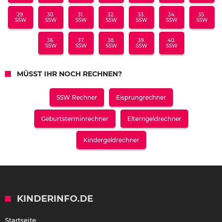
29.
30.
31.
32.
33.
34.
35.
SSW
SSW
SSW
SSW
SSW
SSW
SSW
36.
37.
38.
39.
40.
SSW
SSW
SSW
SSW
SSW
MÜSST IHR NOCH RECHNEN?
SSW Rechner
Eisprungrechner
Geburtsterminrechner
Elterngeldrechner
Kindergeldrechner
KINDERINFO.DE
Startseite